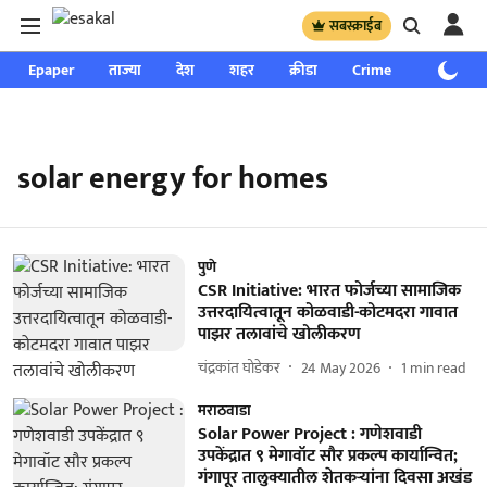
सबस्क्राईब
Epaper
ताज्या
देश
शहर
क्रीडा
Crime
साप्ताहिक
solar energy for homes
पुणे
CSR Initiative: भारत फोर्जच्या सामाजिक
उत्तरदायित्वातून कोळवाडी-कोटमदरा गावात
पाझर तलावांचे खोलीकरण
चंद्रकांत घोडेकर
24 May 2026
1
min read
मराठवाडा
Solar Power Project : गणेशवाडी
उपकेंद्रात ९ मेगावॉट सौर प्रकल्प कार्यान्वित;
गंगापूर तालुक्यातील शेतकऱ्यांना दिवसा अखंड