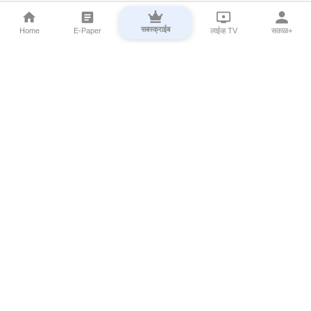
सबस्क्राईब
Home
E-Paper
लाईव्ह TV
सकाळ+
⌄
Marathi News
⌄
About Esakal
⌄
Digital Products
⌄
Sakal Programs