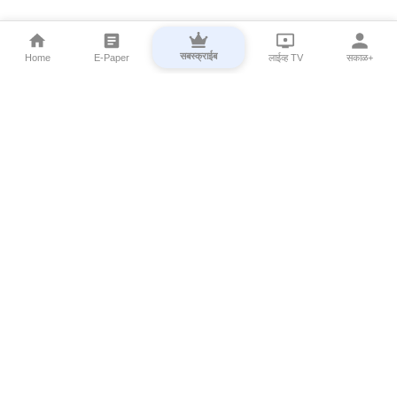
सबस्क्राईब
Home
E-Paper
लाईव्ह TV
सकाळ+
⌄
Marathi News
⌄
About Esakal
⌄
Digital Products