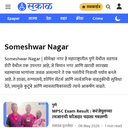
सबस्क्राईब
Epaper
ताज्या
देश
शहर
क्रीडा
Crime
साप्ताहिक
Someshwar Nagar
Someshwar Nagar | सोमेश्वर नगर हे महाराष्ट्रातील पुणे येथील वडगाव
शेरी येथील एक उपनगर आहे, जे विमान नगर आणि खराडी सारख्या
महत्त्वाच्या भागांच्या जवळ असल्याने ते एक पसंतीचे निवासी पर्याय बनले
आहे. ते शाळा, रुग्णालये, शॉपिंग सेंटर्स आणि सार्वजनिक वाहतुकीची सुविधा
देते, ज्यामुळे कुटुंबे आणि व्यावसायिकांसाठी त्याचे आकर्षण वाढते.
पुणे
MPSC Exam Result : करंजेपूलच्या
रमजानची फौजदार पदाला गवसणी
सकाळ वृत्तसेवा
06 May 2026
1
min read