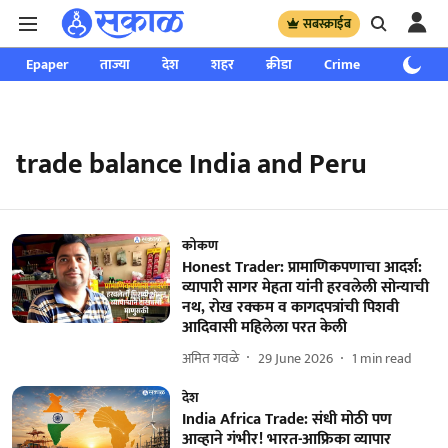
सबस्क्राईब
Epaper
ताज्या
देश
शहर
क्रीडा
Crime
साप्ताहिक
trade balance India and Peru
कोकण
Honest Trader: प्रामाणिकपणाचा आदर्श:
व्यापारी सागर मेहता यांनी हरवलेली सोन्याची
नथ, रोख रक्कम व कागदपत्रांची पिशवी
आदिवासी महिलेला परत केली
अमित गवळे
29 June 2026
1
min read
देश
India Africa Trade: संधी मोठी पण
आव्हाने गंभीर! भारत-आफ्रिका व्यापार