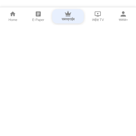
सबस्क्राईब
Home
E-Paper
लाईव्ह TV
सकाळ+
⌄
Marathi News
⌄
About Esakal
⌄
Digital Products