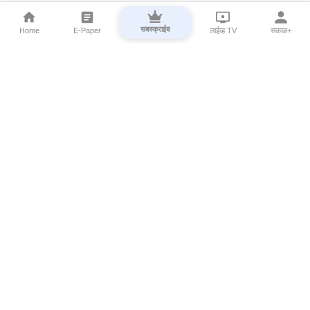
सबस्क्राईब
Home
E-Paper
लाईव्ह TV
सकाळ+
⌄
Marathi News
⌄
About Esakal
⌄
Digital Products
⌄
Sakal Programs