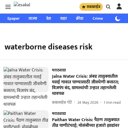
सबस्क्राईब
Epaper
ताज्या
देश
शहर
क्रीडा
Crime
साप्ताहिक
waterborne diseases risk
मराठवाडा
Jalna Water Crisis: अंबड तालुक्यातील
मसई गावात पाण्यासाठी जीवघेणी कसरत;
विजपंप बंद, ग्रामस्थांची उन्हात तहानलेली
धावपळ
बाबासाहेब गोंटे
24 May 2026
1
min read
मराठवाडा
Paithan Water Crisis: पैठण तालुक्यात
तीव्र पाणीटंचाई; मोसंबीच्या हजारो झाडांवर