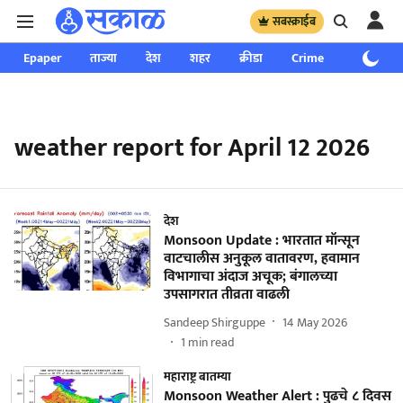
सबस्क्राईब
Epaper
ताज्या
देश
शहर
क्रीडा
Crime
साप्ताहिक
weather report for April 12 2026
देश
Monsoon Update : भारतात मॉन्सून
वाटचालीस अनुकूल वातावरण, हवामान
विभागाचा अंदाज अचूक; बंगालच्या
उपसागरात तीव्रता वाढली
Sandeep Shirguppe
14 May 2026
1
min read
महाराष्ट्र बातम्या
Monsoon Weather Alert : पुढचे ८ दिवस