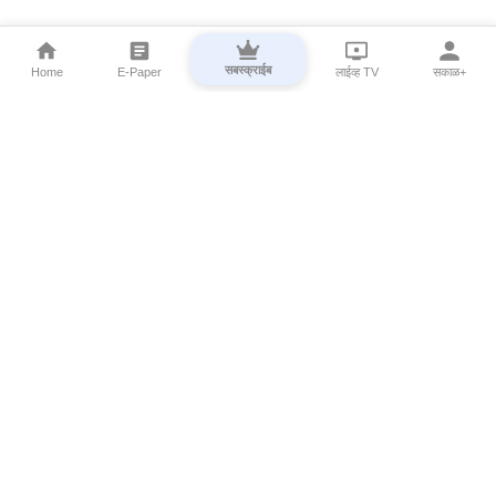
सबस्क्राईब
Home
E-Paper
लाईव्ह TV
सकाळ+
⌄
Marathi News
⌄
About Esakal
⌄
Digital Products