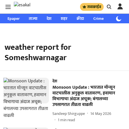
सबस्क्राईब
Epaper
ताज्या
देश
शहर
क्रीडा
Crime
साप्ताहिक
weather report for
Someshwarnagar
देश
Monsoon Update : भारतात मॉन्सून
वाटचालीस अनुकूल वातावरण, हवामान
विभागाचा अंदाज अचूक; बंगालच्या
उपसागरात तीव्रता वाढली
Sandeep Shirguppe
14 May 2026
1
min read