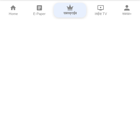
सबस्क्राईब
Home
E-Paper
लाईव्ह TV
सकाळ+
⌄
Marathi News
⌄
About Esakal
⌄
Digital Products
⌄
Sakal Programs