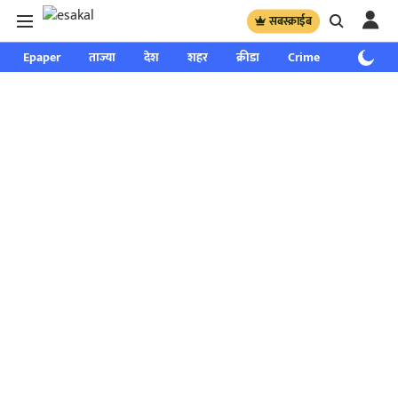
सबस्क्राईब
Epaper
ताज्या
देश
शहर
क्रीडा
Crime
साप्ताहिक