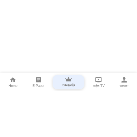
सबस्क्राईब
Home
E-Paper
लाईव्ह TV
सकाळ+