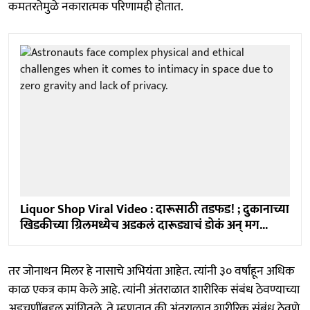
कमतरतेमुळे नकारात्मक परिणामही होतात.
Liquor Shop Viral Video : दारूसाठी तडफड! ; दुकानाच्या
खिडकीच्या ग्रिलमध्येच अडकलं दारूड्याचं डोकं अन् मग...
तर जोनाथन मिलर हे नासाचे अभियंता आहेत. त्यांनी ३० वर्षांहून अधिक
काळ एकत्र काम केले आहे. त्यांनी अंतराळात शारीरिक संबंध ठेवण्याच्या
अडचणींबद्दल सांगितले. ते म्हणतात की अंतराळात शारीरिक संबंध ठेवणे