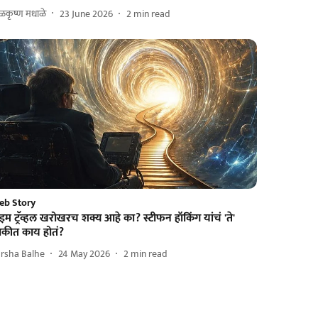
ळकृष्ण मधाळे
23 June 2026
2
min read
eb Story
इम ट्रॅव्हल खरोखरच शक्य आहे का? स्टीफन हॉकिंग यांचं 'ते'
ाकीत काय होतं?
rsha Balhe
24 May 2026
2
min read