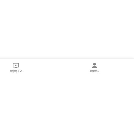
लाईव्ह TV
सकाळ+