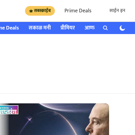
Prime Deals
साईन इन
सबस्क्राईब
me Deals
सकाळ मनी
प्रीमियर
आणखी
राशी भविष्य