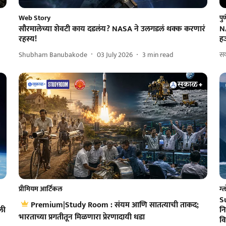
Web Story
पु
सौरमालेच्या शेवटी काय दडलंय? NASA ने उलगडलं थक्क करणारं
NA
रहस्य!
हज
Shubham Banubakode
03 July 2026
3
min read
सक
प्रीमियम आर्टिकल
ग्
S
Premium|Study Room : संयम आणि सातत्याची ताकद;
ली
नि
भारताच्या प्रगतीतून मिळणारा प्रेरणादायी धडा
व