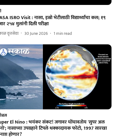
णे
SA ISRO Visit : नासा, इस्रो भेटीसाठी विद्यार्थ्यांचा कल; १९
ार २५४ मुलांनी दिली परीक्षा
ाळ वृत्तसेवा
30 June 2026
1
min read
लोबल
uper El Nino : भयंकर संकट! जगावर घोंघावतोय 'सुपर अल
नो'; नासाच्या उपग्रहाने टिपले धक्कादायक फोटो, 1997 सारखा
िनाश होणार?