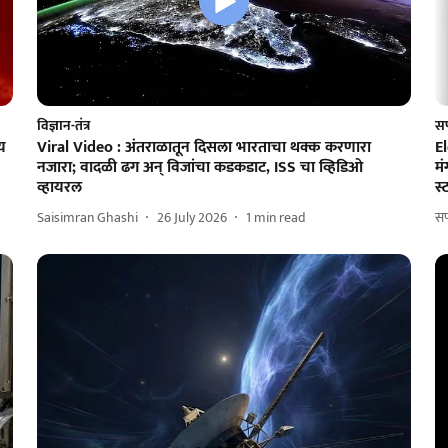
विज्ञान-तंत्र
सप
ाय
Viral Video : अंतराळातून दिसला भारताचा थक्क करणारा
El
नजारा; वादळी ढग अन् विजांचा कडकडाट, ISS चा व्हिडिओ
मं
व्हायरल
स्
Saisimran Ghashi
26 July 2026
1
min read
सप