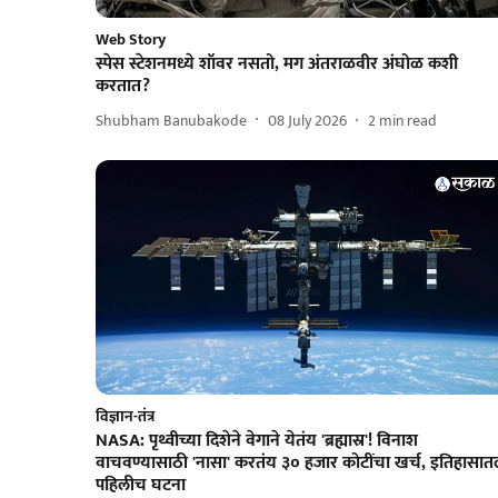
Web Story
स्पेस स्टेशनमध्ये शॉवर नसतो, मग अंतराळवीर अंघोळ कशी
करतात?
Shubham Banubakode
08 July 2026
2
min read
विज्ञान-तंत्र
NASA: पृथ्वीच्या दिशेने वेगाने येतंय 'ब्रह्मास्र'! विनाश
वाचवण्यासाठी 'नासा' करतंय ३० हजार कोटींचा खर्च, इतिहासात
पहिलीच घटना