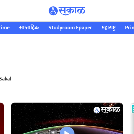
rime
साप्ताहिक
Studyroom Epaper
महाराष्ट्र
Pri
Sakal