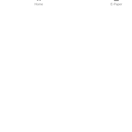
Home
E-Paper
Follow Us
Marathi News
Maharashtra N
Entertainment 
Sports News
Mumbai News