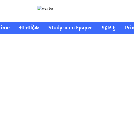
rime
साप्ताहिक
Studyroom Epaper
महाराष्ट्र
Pri