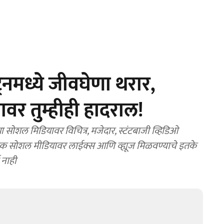
रेनमध्ये जीवघेणा थरार,
ावर तुम्हीही हादराल!
ोशल मिडियावर विचित्र, मजेदार, स्टंटबाजी व्हिडिओ
लोक सोशल मीडियावर लाईक्स आणि व्ह्यूज मिळवण्याचे इतके
 नाही