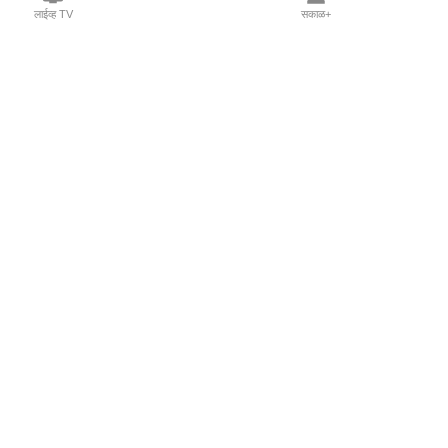
लाईव्ह TV
सकाळ+
l Programs
Print Products
Sakal Saptahik
hka
Family Doctor
 Crowdfunding
Sakal Publications
orm Pune India
 Foundation