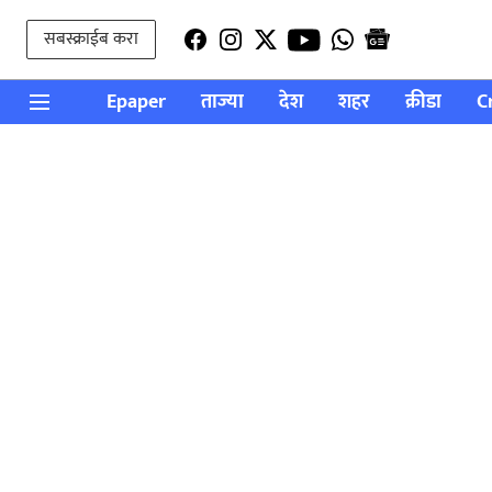
सबस्क्राईब करा
Epaper
ताज्या
देश
शहर
क्रीडा
C