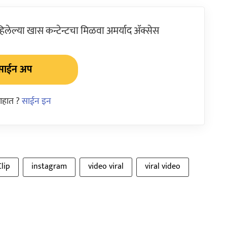
ेल्या खास कन्टेन्टचा मिळवा अमर्याद ॲक्सेस
साईन अप
आहात ?
साईन इन
lip
instagram
video viral
viral video