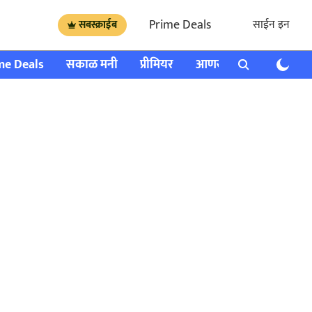
Prime Deals
साईन इन
सबस्क्राईब
me Deals
सकाळ मनी
प्रीमियर
आणखी
राशी भविष्य