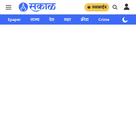
सबस्क्राईब
Epaper
ताज्या
देश
शहर
क्रीडा
Crime
साप्ताहिक