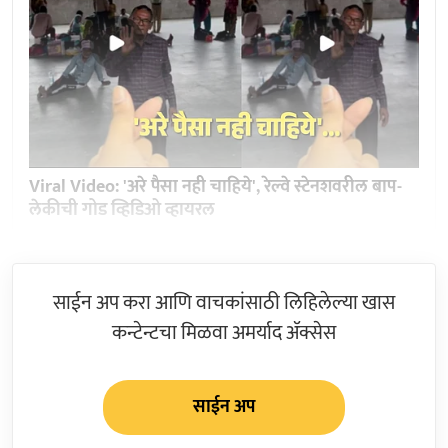
Viral Video: 'अरे पैसा नही चाहिये', रेल्वे स्टेनशवरील बाप-
लेकीची गोड व्हिडिओ व्हायरल
साईन अप करा आणि वाचकांसाठी लिहिलेल्या खास
कन्टेन्टचा मिळवा अमर्याद ॲक्सेस
साईन अप