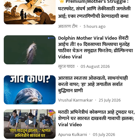
Premium|Mother's Struggle :
घटस्फोट, संघर्ष आणि लेकीसाठी जगलेली
आई; एका रणरागिणीची प्रेरणादायी कथा
अवतरण टीम
5 hours ago
Dolphin Mother Viral Video शेवटी
आईच ती! १० दिवसाच्या पिल्लाचा मृतदेह
पाठीवर घेऊन समृद्रात फिरतेय; डॉल्फिनचा
Video Viral
सूरज यादव
05 August 2026
आरशात स्वतःला ओळखतो, साधनांचाही
करतो वापर; 'हा' आहे जगातील सर्वात
बुद्धिमान प्राणी
Vrushal Karmarkar
25 July 2026
मराठी अभिनेत्रीचं कोकणात आहे टुमदार घर,
शेणाने घर सारवत दाखवली गावाची झलक;
Viral Video
Apurva Kulkarni
05 July 2026