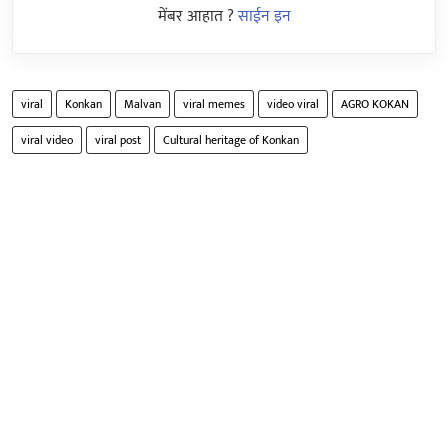
मेंबर आहात ?
साईन इन
viral
Konkan
Malvan
viral memes
video viral
AGRO KOKAN
viral video
viral post
Cultural heritage of Konkan