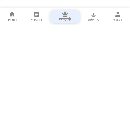
सबस्क्राईब
Home
E-Paper
लाईव्ह TV
सकाळ+
⌄
Marathi News
⌄
About Esakal
⌄
Digital Products
⌄
Sakal Programs