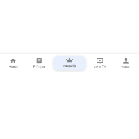
सबस्क्राईब
Home
E-Paper
लाईव्ह TV
सकाळ+
⌄
Marathi News