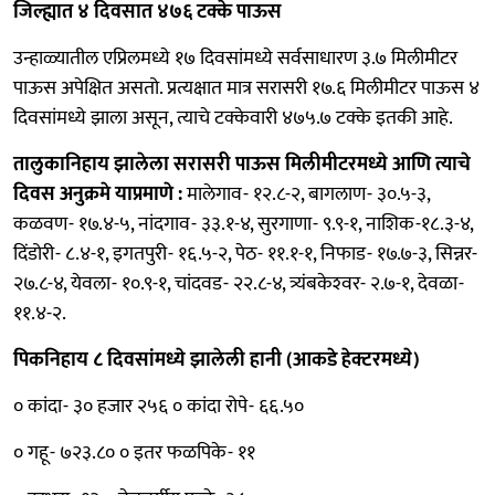
जिल्ह्यात ४ दिवसात ४७६ टक्के पाऊस
उन्हाळ्यातील एप्रिलमध्ये १७ दिवसांमध्ये सर्वसाधारण ३.७ मिलीमीटर
पाऊस अपेक्षित असतो. प्रत्यक्षात मात्र सरासरी १७.६ मिलीमीटर पाऊस ४
दिवसांमध्ये झाला असून, त्याचे टक्केवारी ४७५.७ टक्के इतकी आहे.
तालुकानिहाय झालेला सरासरी पाऊस मिलीमीटरमध्ये आणि त्याचे
दिवस अनुक्रमे याप्रमाणे :
मालेगाव- १२.८-२, बागलाण- ३०.५-३,
कळवण- १७.४-५, नांदगाव- ३३.१-४, सुरगाणा- ९.९-१, नाशिक-१८.३-४,
दिंडोरी- ८.४-१, इगतपुरी- १६.५-२, पेठ- ११.१-१, निफाड- १७.७-३, सिन्नर-
२७.८-४, येवला- १०.९-१, चांदवड- २२.८-४, त्र्यंबकेश्‍वर- २.७-१, देवळा-
११.४-२.
पिकनिहाय ८ दिवसांमध्ये झालेली हानी (आकडे हेक्टरमध्ये)
० कांदा- ३० हजार २५६ ० कांदा रोपे- ६६.५०
० गहू- ७२३.८० ० इतर फळपिके- ११