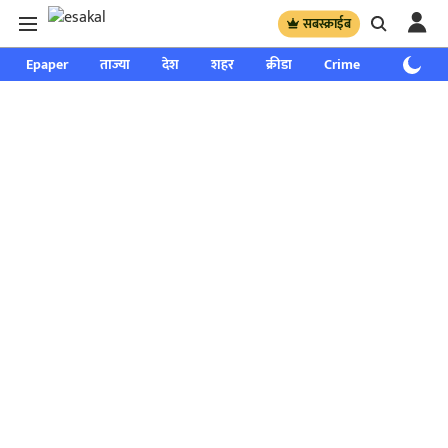
सबस्क्राईब
Epaper
ताज्या
देश
शहर
क्रीडा
Crime
साप्ताहिक