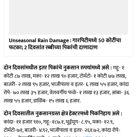
Unseasonal Rain Damage : गारपिटीमध्ये 50 कोटींचा
फटका; 2 दिवसांत रब्बीच्या पिकांची दाणादाण
दोन दिवसांमधील इतर पिकांचे नुकसान रुपयांमध्ये असे :
गहू- १
कोटी ८७ लाख, मका- १२ लाख ९० हजार, टोमॅटो- १ कोटी ७७ लाख,
बाजरी- २ लाख ९५ हजार, भाजीपाला व इतर- ६ लाख ५५ हजार, कांदा
रोपे- ७० लाख ३५ हजार, वेलवर्गीय फळे- १ लाख १३ हजार, आंबा- ३६
लाख ५५ हजार, डाळिंब- १५ लाख ६ हजार.
दोन दिवसातील नुकसानग्रस्त क्षेत्र हेक्टरमध्ये पिकनिहाय असे :
कांदा- ११ हजार ९१०, गहू- १८७.१, भूईमूग- ८.९५, मका- १२.९,
टोमॅटो-७१, बाजरी- ४.९२, भाजीपाला व इतर- २६१.७२, कांदा रोपे-