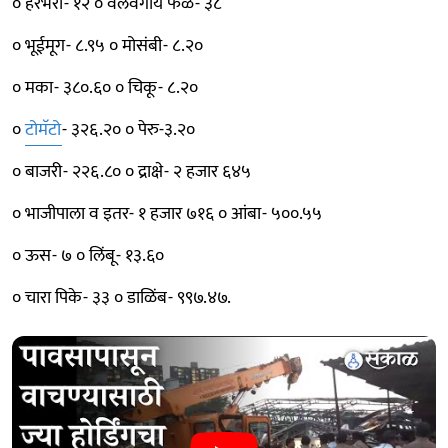
० हरभरा- १२ ० वेलवर्गीय फळे- ३८
० भूईमूग- ८.९५ ० मोसंबी- ८.२०
० मका- ३८०.६० ० चिकू- ८.२०
०
टोमॅटो
- ३२६.२० ० पेरु-३.२०
० बाजरी- २२६.८० ० द्राक्षे- २ हजार ६४५
० भाजीपाला व इतर- १ हजार ७१६ ० आंबा- ५००.५५
० ऊस- ७ ० लिंबू- १३.६०
० चारा पिके- ३३ ० डाळिंब- ९९७.४७.