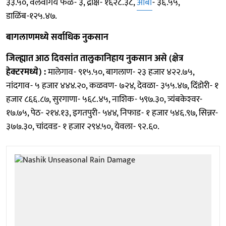
३३.५०, वेलवर्गिय फळे- ३, द्राक्षे- १६२८.३८,
आंबा
- ३६.५५,
डाळिंब-१२५.४७.
बागलाणमध्ये सर्वाधिक नुकसान
जिल्ह्यात आठ दिवसांत तालुकानिहाय नुकसान असे (क्षेत्र
हेक्टरमध्ये) :
मालेगाव- ९१५.५०, बागलाण- २३ हजार ४२२.७५,
नांदगाव- ५ हजार ४४४.२०, कळवण- ७२४, देवळा- ३५५.४७, दिंडोरी- १
हजार ८६६.८७, सुरगाणा- ५६८.४५, नाशिक- ५९७.३०, त्र्यंबकेश्‍वर-
१७.७५, पेठ- २१४.१३, इगतपुरी- ५४४, निफाड- १ हजार ५४६.९७, सिन्नर-
३७७.३०, चांदवड- १ हजार २९४.५०, येवला- ९२.६०.