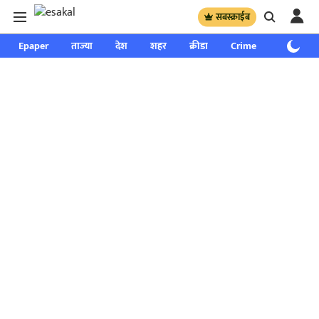
सबस्क्राईब
Epaper
ताज्या
देश
शहर
क्रीडा
Crime
साप्ताहिक