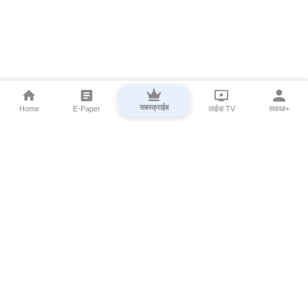
सबस्क्राईब
Home
E-Paper
लाईव्ह TV
सकाळ+
⌄
Marathi News
⌄
About Esakal
⌄
Digital Products