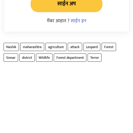
साईन अप
मेंबर आहात ?
साईन इन
Nashik
maharashtra
agriculture
attack
Leopard
Forest
Sinnar
district
Wildlife
Forest department
Terror