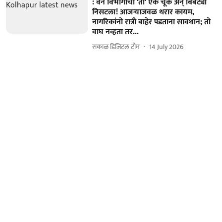
: वन विभागाची 'ती' एक चूक अन् बिबट्या
निसटला! आजऱ्याजवळ थरार कायम,
नागरिकांनो रात्री बाहेर पडताना सावधान; तो
वाघ नव्हता तर...
सकाळ डिजिटल टीम
14 July 2026