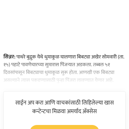
सिन्नर:
पाथरे बुद्रुक येथे धुमाकूळ घालणारा बिबट्या अखेर सोमवारी (ता.
१५) पहाटे पावणेचारच्या सुमारास पिंजऱ्यात अडकला. तब्बल ५१
दिवसांपासून बिबट्याचा धुमाकूळ सुरू होता. आणखी एक बिबट्या
असल्याने त्यास पकडण्यासाठी पुन्हा पिंजरा लावण्यात येणार आहे.
साईन अप करा आणि वाचकांसाठी लिहिलेल्या खास
कन्टेन्टचा मिळवा अमर्याद ॲक्सेस