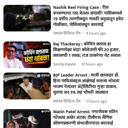
Nashik Reel Firing Case : रील
बनवण्याचा नाद बेतला अंगाशी! नाशिकमध्ये
19 वर्षीय तरुणीकडून गावठी कट्ट्यातून हवेत
गोळीबार, पोलिसांकडून कारवाई
सकाळ डिजिटल टीम
9 hours ago
Raj Thackeray : कोचिंग क्लास हा
शिक्षणापेक्षा धंदा! कॉलेजची फी 20 हजार,
क्लासची 1 लाख; राज ठाकरेंचा थेट सवाल
Sandip Kapde
10 hours ago
BJP Leader Arrest : माजी खासदार डॉ.
हिना गावितांबद्दल आक्षेपार्ह वक्तव्य भोवलं!
भाजप नेत्यावर ॲट्रॉसिटीचा गुन्हा दाखल,
मुलगा अन् PA सह चौधरी जाळ्यात
सकाळ डिजिटल टीम
11 hours ago
Matin Patel Arrest: नगरसेवक मतिन
पटेलला अखेर अटक; टीसीएस लैंगिक
शोषणप्रकरणी संभाजीनगरात कारवाई