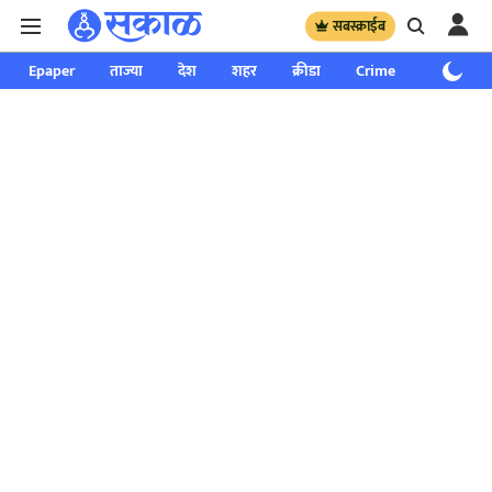
सबस्क्राईब
Epaper
ताज्या
देश
शहर
क्रीडा
Crime
साप्ताहिक