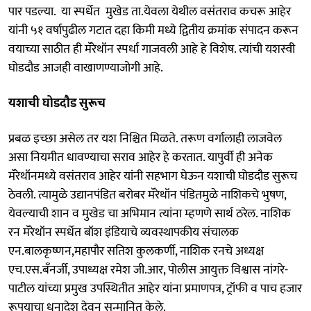
पार पडल्या. या स्पर्धेत मुखेड ता.येवला येथील वसंतराव कचरू आहेर
यांनी ५१ वर्षापुढील गटात दहा किमी मध्ये द्वितीय क्रमांक संपादन करून
वयाच्या साठीत ही मॅरेथॉन स्पर्धा गाजवली आहे हे विशेष. त्यांची यशस्वी
घोडदौड आजही वाखाणण्याजोगी आहे.
यशाची घोडदौड सुरूच
प्रबळ इच्छा असेल तर यश निश्चित मिळते. तरूण वर्गालाही लाजवेल
असा नियमीत धावण्याचा सराव आहेर हे करतात. यापुर्वी ही अनेक
मॅरेथॉनमध्ये वसंतराव आहेर यांनी सहभाग घेऊन यशाची घोडदौड सुरूच
ठेवली. त्यामुळे उद्यानपंडित बरोबर मॅरेथॉन पंडितमुळे नाशिकचे भुषण,
येवल्याची शान व मुखेड चा अभिमान त्यांना म्हणणे सार्थ ठरेल. नाशिक
रन मॅरेथॉन स्पर्धेत बॉश इंडियाचे व्यवस्थापकीय संचालक
एन.बालकृष्णन,महापौर सतिश कुलकर्णी, नाशिक रनचे अध्यक्ष
एच.एस.बँनर्जी, उपाध्यक्ष रमेश जी.आर, पोलीस आयुक्त विश्वास नांगरे-
पाटील यांच्या प्रमुख उपस्थितीत आहेर यांना प्रमाणपत्र, ट्रॉफी व पाच हजार
रूपयाचा धनादेश देवून सन्मानित केले.