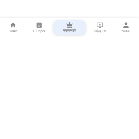
सबस्क्राईब
Home
E-Paper
लाईव्ह TV
सकाळ+
⌄
Marathi News
⌄
About Esakal
⌄
Digital Products