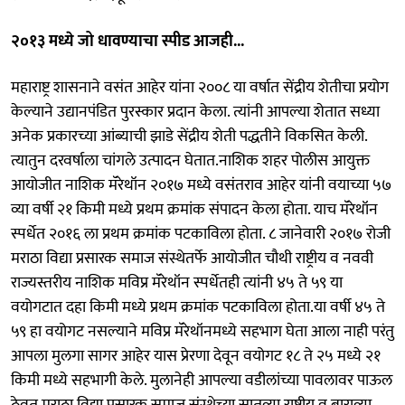
२०१३ मध्ये जो धावण्याचा स्पीड आजही...
महाराष्ट्र शासनाने वसंत आहेर यांना २००८ या वर्षात सेंद्रीय शेतीचा प्रयोग
केल्याने उद्यानपंडित पुरस्कार प्रदान केला. त्यांनी आपल्या शेतात सध्या
अनेक प्रकारच्या आंब्याची झाडे सेंद्रीय शेती पद्धतीने विकसित केली.
त्यातुन दरवर्षाला चांगले उत्पादन घेतात.नाशिक शहर पोलीस आयुक्त
आयोजीत नाशिक मॅरेथॉन २०१७ मध्ये वसंतराव आहेर यांनी वयाच्या ५७
व्या वर्षी २१ किमी मध्ये प्रथम क्रमांक संपादन केला होता. याच मॅरेथॉन
स्पर्धेत २०१६ ला प्रथम क्रमांक पटकाविला होता. ८ जानेवारी २०१७ रोजी
मराठा विद्या प्रसारक समाज संस्थेतर्फे आयोजीत चौथी राष्ट्रीय व नववी
राज्यस्तरीय नाशिक मविप्र मॅरेथॉन स्पर्धेतही त्यांनी ४५ ते ५९ या
वयोगटात दहा किमी मध्ये प्रथम क्रमांक पटकाविला होता.या वर्षी ४५ ते
५९ हा वयोगट नसल्याने मविप्र मॅरेथॉनमध्ये सहभाग घेता आला नाही परंतु
आपला मुलगा सागर आहेर यास प्रेरणा देवून वयोगट १८ ते २५ मध्ये २१
किमी मध्ये सहभागी केले. मुलानेही आपल्या वडीलांच्या पावलावर पाऊल
ठेवत मराठा विद्या प्रसारक समाज संस्थेच्या सातव्या राष्ट्रीय व बाराव्या