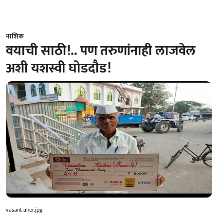
नाशिक
वयाची साठी!.. पण तरुणांनाही लाजवेल
अशी यशस्वी घोडदौड!
vasant aher.jpg