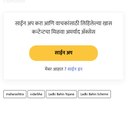
Confusion
साईन अप करा आणि वाचकांसाठी लिहिलेल्या खास
कन्टेन्टचा मिळवा अमर्याद ॲक्सेस
साईन अप
मेंबर आहात ?
साईन इन
maharashtra
vidarbha
Ladki Bahin Yojana
Ladki Bahin Scheme