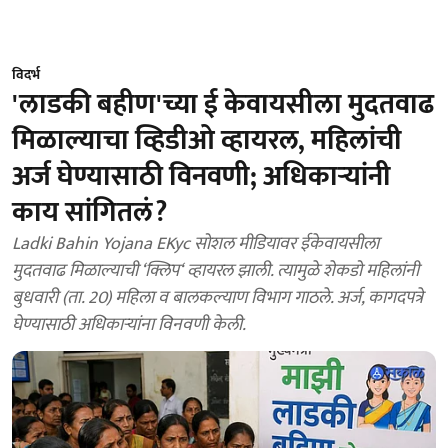
विदर्भ
'लाडकी बहीण'च्या ई केवायसीला मुदतवाढ
मिळाल्याचा व्हिडीओ व्हायरल, महिलांची
अर्ज घेण्यासाठी विनवणी; अधिकाऱ्यांनी
काय सांगितलं?
Ladki Bahin Yojana EKyc सोशल मीडियावर ईकेवायसीला
मुदतवाढ मिळाल्याची ‘क्लिप‘ व्हायरल झाली. त्यामुळे शेकडो महिलांनी
बुधवारी (ता. 20) महिला व बालकल्याण विभाग गाठले. अर्ज, कागदपत्रे
घेण्यासाठी अधिकार्‍यांना विनवणी केली.