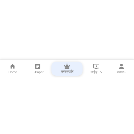
सबस्क्राईब
Home
E-Paper
लाईव्ह TV
सकाळ+