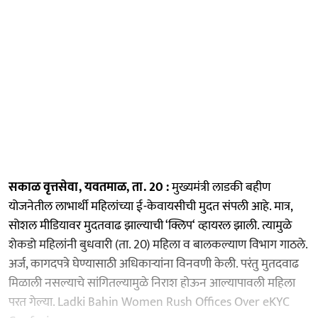
सकाळ वृत्तसेवा, यवतमाळ, ता. 20 :
मुख्यमंत्री लाडकी बहीण
योजनेतील लाभार्थी महिलांच्या ई-केवायसीची मुदत संपली आहे. मात्र,
सोशल मीडियावर मुदतवाढ झाल्याची ‘क्लिप‘ व्हायरल झाली. त्यामुळे
शेकडो महिलांनी बुधवारी (ता. 20) महिला व बालकल्याण विभाग गाठले.
अर्ज, कागदपत्रे घेण्यासाठी अधिकार्‍यांना विनवणी केली. परंतु मुतदवाढ
मिळाली नसल्याचे सांगितल्यामुळे निराश होऊन आल्यापावली महिला
परत गेल्या. Ladki Bahin Women Rush Offices Over eKYC