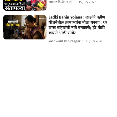
सकाळ डिजिटल टीम
15 July 2026
Ladki Bahin Yojana : लाडकी बहीण
योजनेतील लाभार्थ्यांना मोठा धक्का ! ९२
लाख महिलांची नावे वगळली; 'ही' मोठी
कारणे आली समोर
Yashwant Kshirsagar
13 July 2026