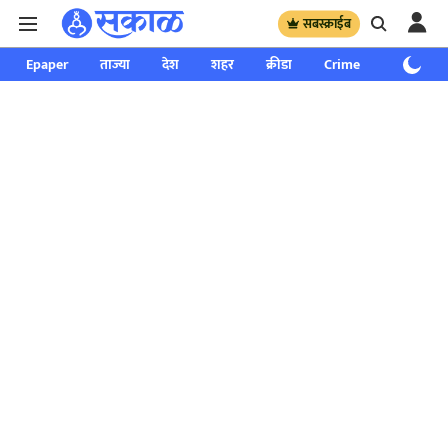
सबस्क्राईब
Epaper
ताज्या
देश
शहर
क्रीडा
Crime
साप्ताहिक