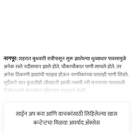
नागपूर:
शहरात बुधवारी रात्रीपासून सुरू झालेल्या धुव्वाधार पावसामुळे
अनेक रस्ते नदीसमान झाले होते. चौकाचौकात पाणी साचले होते. तर
अनेक ठिकाणी झाडांची पडझड होऊन नागरिकांच्या घरातही पाणी शिरले.
सुदैवाने यात कुठलीही जीवहानी झाली नसली तरी मनपाच्या पावसाळी
नियोजनाची पोलखोल पहिल्याच पावसाने केली.
साईन अप करा आणि वाचकांसाठी लिहिलेल्या खास
कन्टेन्टचा मिळवा अमर्याद ॲक्सेस