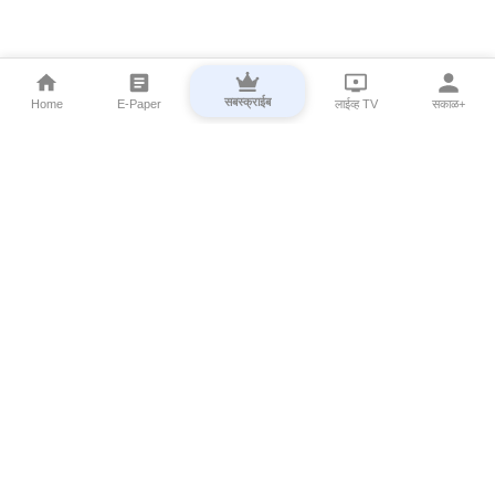
सबस्क्राईब
Home
E-Paper
लाईव्ह TV
सकाळ+
⌄
Marathi News
⌄
About Esakal
⌄
Digital Products