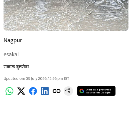
Nagpur
esakal
सकाळ वृत्तसेवा
Updated on
:
03 July 2026, 12:56 pm
IST
Add as a preferred
source on Google