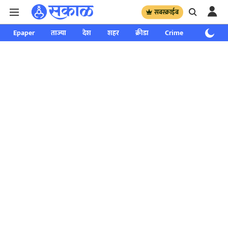
सबस्क्राईब
Epaper
ताज्या
देश
शहर
क्रीडा
Crime
साप्ताहिक