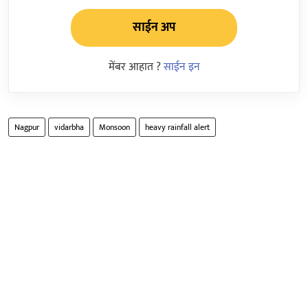
साईन अप
मेंबर आहात ?
साईन इन
Nagpur
vidarbha
Monsoon
heavy rainfall alert