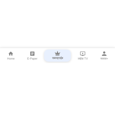
सबस्क्राईब
Home
E-Paper
लाईव्ह TV
सकाळ+
⌄
Marathi News