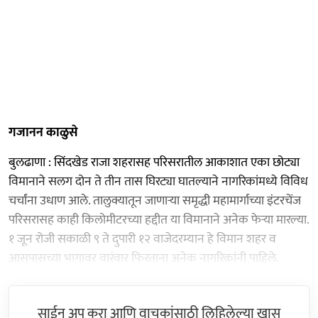
गजानन काळुसे
बुलढाणा : सिंदखेड राजा शहरासह परिसरातील आकाशात एका छोट्या
विमानाने सलग दोन ते तीन तास घिरट्या घातल्याने नागरिकांमध्ये विविध
चर्चांना उधाण आले. तालुक्यातून जाणाऱ्या समृद्धी महामार्गाच्या इंटरचेंज
परिसरासह काही किलोमीटरच्या हद्दीत या विमानाने अनेक फेऱ्या मारल्या.
१ जून रोजी सकाळी ९ ते दुपारी १२ वाजेदरम्यान हे विमान शहर व
आसपासच्या भागावर वारंवार फिरताना अनेक नागरिकांनी पाहिले.
साईन अप करा आणि वाचकांसाठी लिहिलेल्या खास