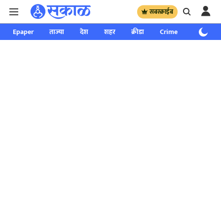
सबस्क्राईब
Epaper
ताज्या
देश
शहर
क्रीडा
Crime
साप्ताहिक