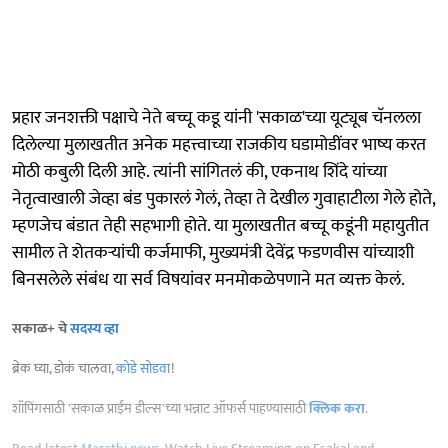
प्रहार जनशक्ती पक्षाचे नेते बच्चू कडू यांनी 'सकाळ'च्या यूट्यूब चॅनलला
दिलेल्या मुलाखतीत अनेक महत्त्वाच्या राजकीय घडामोडींवर भाष्य करत
मोठी कबुली दिली आहे. त्यांनी सांगितलं की, एकनाथ शिंदे यांच्या
नेतृत्वाखाली जेव्हा बंड पुकारलं गेलं, तेव्हा ते देखील गुवाहाटीला गेले होते,
म्हणजेच बंडात तेही सहभागी होते. या मुलाखतीत बच्चू कडूंनी महायुतीत
सामील ते शेतकऱ्यांची कर्जमाफी, मुख्यमंत्री देवेंद्र फडणवीस यांच्याशी
बिनसलेले संबंध या सर्व विषयांवर मनमोकळेपणाने मत व्यक्त केलं.
सकाळ+ चे
सदस्य व्हा
ब्रेक घ्या, डोकं चालवा,
कोडे सोडवा
!
शॉपिंगसाठी 'सकाळ प्राईम डील्स'च्या भन्नाट ऑफर्स पाहण्यासाठी
क्लिक करा
.