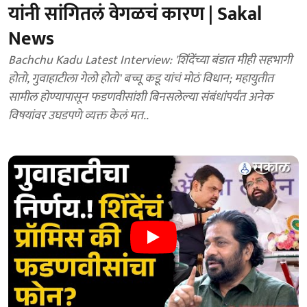
यांनी सांगितलं वेगळचं कारण | Sakal
News
Bachchu Kadu Latest Interview: 'शिंदेंच्या बंडात मीही सहभागी
होतो, गुवाहाटीला गेलो होतो' बच्चू कडू यांचं मोठं विधान; महायुतीत
सामील होण्यापासून फडणवीसांशी बिनसलेल्या संबंधांपर्यंत अनेक
विषयांवर उघडपणे व्यक्त केलं मत..