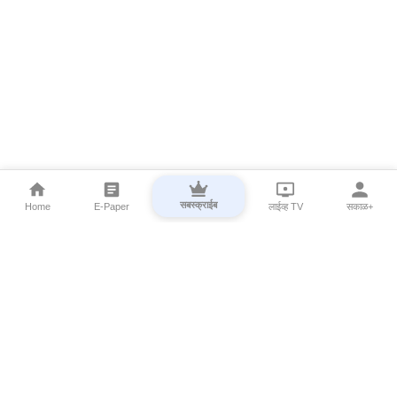
सबस्क्राईब
Home
E-Paper
लाईव्ह TV
सकाळ+
⌄
Marathi News