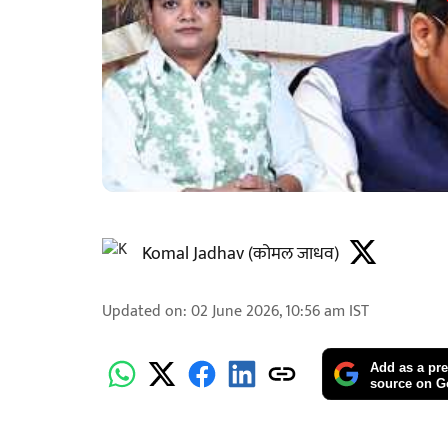
Komal Jadhav (कोमल जाधव)
Updated on
:
02 June 2026, 10:56 am
IST
Add as a pre
source on G