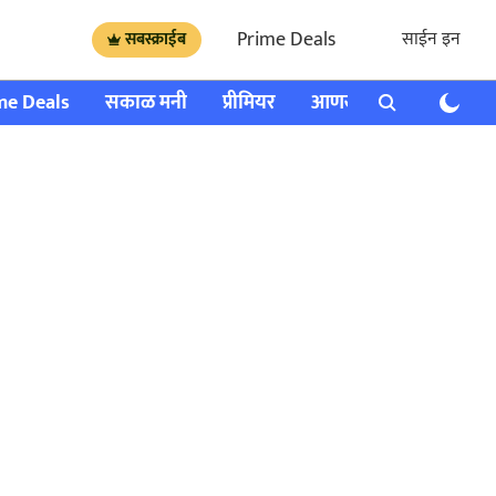
Prime Deals
साईन इन
सबस्क्राईब
me Deals
सकाळ मनी
प्रीमियर
आणखी
राशी भविष्य