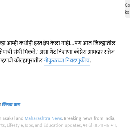
ेव्हा आम्ही कधीही हस्तक्षेप केला नाही... पण आज जिल्ह्यातील
क्षेपाची संधी मिळते," असा थेट निशाणा काँग्रेस आमदार सतेज
 म्हणजे कोल्हापुरातील
गोकुळच्या निवडणुकीचं
.
ठी
क्लिक करा
.
n Esakal and
Maharashtra News
. Breaking news from India,
, Lifestyle, Jobs, and Education updates, मराठी ताज्या बातम्या,