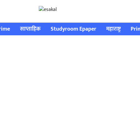
rime
साप्ताहिक
Studyroom Epaper
महाराष्ट्र
Pri