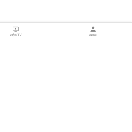
लाईव्ह TV
सकाळ+
l Programs
Print Products
Sakal Saptahik