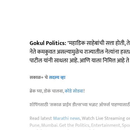
Gokul Politics:
"महाडिक साहेबांची सत्ता होती, त
नेते कमकुवत असल्यामुळेच राज्यातील नेत्यांना हस्त
पाटील यांनी साधला आहे. आणि याला निमित्त आहे ते
सकाळ+ चे
सदस्य व्हा
ब्रेक घ्या, डोकं चालवा,
कोडे सोडवा
!
शॉपिंगसाठी 'सकाळ प्राईम डील्स'च्या भन्नाट ऑफर्स पाहण्यासा
Read latest
Marathi news
, Watch Live Streaming o
Pune, Mumbai. Get the Politics, Entertainment, Sports