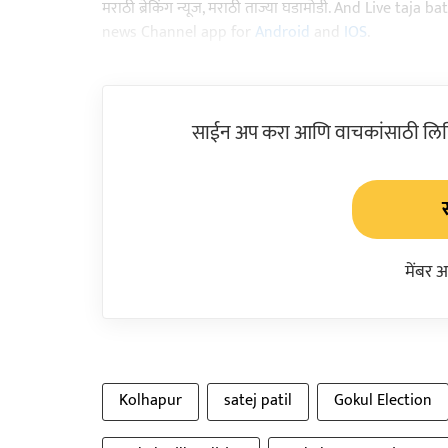
मराठी ब्रेकिंग न्यूज, मराठी ताज्या घडामोडी. And Live t
news Channel app for
Android
and
IOS
.
साईन अप करा आणि वाचकांसाठी लिहिल
मेंबर 
Kolhapur
satej patil
Gokul Election