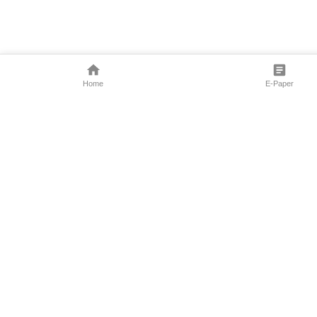
Home
E-Paper
Follow Us
Marathi News
Maharashtra N