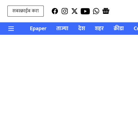
सबस्क्राईब करा
Epaper
ताज्या
देश
शहर
क्रीडा
C