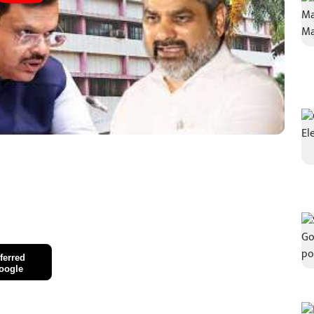
ferred
oogle