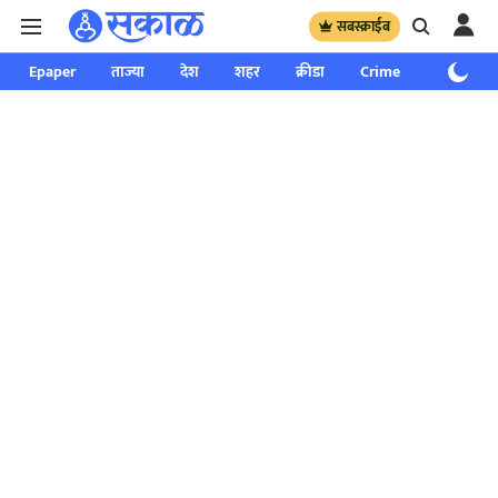
सबस्क्राईब
Epaper
ताज्या
देश
शहर
क्रीडा
Crime
साप्ताहिक