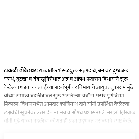
टाकळी ढोकेश्‍वर:
राज्यातील भेसळयुक्त अन्नपदार्थ, बनावट दुग्धजन्य
पदार्थ, गुटखा व तंबाखूविरोधात अन्न व औषध प्रशासन विभागाने सुरू
केलेल्या धडक कारवाईच्या पार्श्‍वभूमीवर विभागाचे आयुक्त तुकाराम मुंढे
यांच्या संभाव्य बदलीबाबत सुरू असलेल्या चर्चांना अखेर पूर्णविराम
मिळाला. विधानसभेत आमदार काशिनाथ दाते यांनी उपस्थित केलेल्या
लक्षवेधी सूचनेवर उत्तर देताना अन्न व औषध प्रशासनमंत्री नरहरी झिरवाळ
यांनी मुंढे यांच्या बदलीचा कोणताही प्रश्‍न उद्‍भवत नसल्याचे स्पष्ट केले.