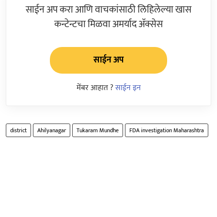
साईन अप करा आणि वाचकांसाठी लिहिलेल्या खास
कन्टेन्टचा मिळवा अमर्याद ॲक्सेस
साईन अप
मेंबर आहात ?
साईन इन
district
Ahilyanagar
Tukaram Mundhe
FDA investigation Maharashtra