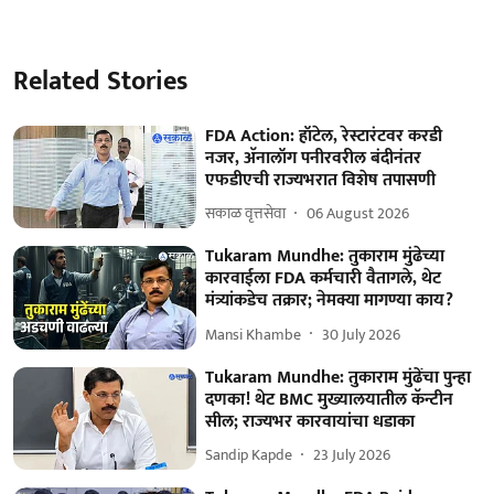
Related Stories
FDA Action: हॉटेल, रेस्टारंटवर करडी
नजर, अ‍ॅनालॉग पनीरवरील बंदीनंतर
एफडीएची राज्यभरात विशेष तपासणी
सकाळ वृत्तसेवा
06 August 2026
Tukaram Mundhe: तुकाराम मुंढेच्या
कारवाईला FDA कर्मचारी वैतागले, थेट
मंत्र्यांकडेच तक्रार; नेमक्या मागण्या काय?
Mansi Khambe
30 July 2026
Tukaram Mundhe: तुकाराम मुंढेंचा पुन्हा
दणका! थेट BMC मुख्यालयातील कॅन्टीन
सील; राज्यभर कारवायांचा धडाका
Sandip Kapde
23 July 2026