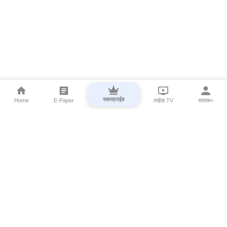
सबस्क्राईब
Home
E-Paper
लाईव्ह TV
सकाळ+
⌄
Marathi News