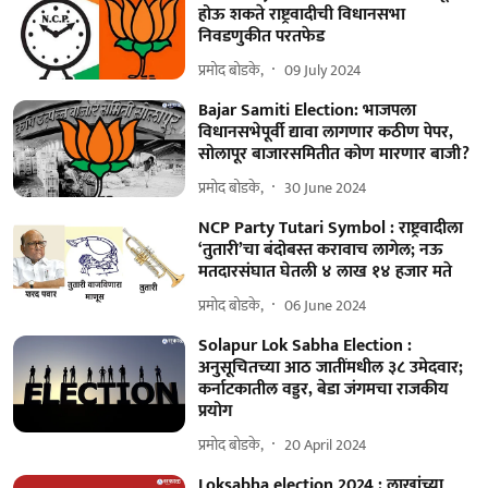
होऊ शकते राष्ट्रवादीची विधानसभा
निवडणुकीत परतफेड
प्रमोद बोडके,
09 July 2024
Bajar Samiti Election: भाजपला
विधानसभेपूर्वी द्यावा लागणार कठीण पेपर,
सोलापूर बाजारसमितीत कोण मारणार बाजी?
प्रमोद बोडके,
30 June 2024
NCP Party Tutari Symbol : राष्ट्रवादीला
‘तुतारी’चा बंदोबस्त करावाच लागेल; नऊ
मतदारसंघात घेतली ४ लाख १४ हजार मते
प्रमोद बोडके,
06 June 2024
Solapur Lok Sabha Election :
अनुसूचितच्या आठ जातींमधील ३८ उमेदवार;
कर्नाटकातील वड्डर, बेडा जंगमचा राजकीय
प्रयोग
प्रमोद बोडके,
20 April 2024
Loksabha election 2024 : लाखांच्या