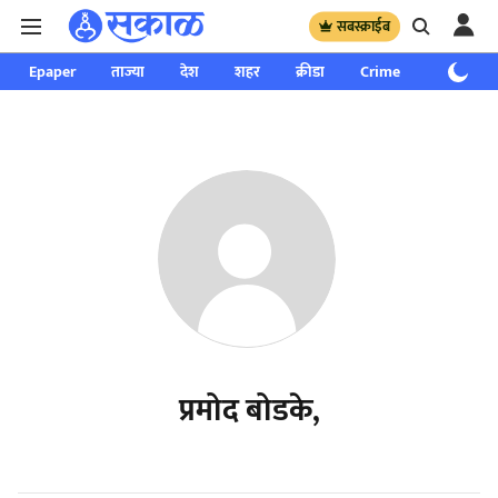
सबस्क्राईब
Epaper
ताज्या
देश
शहर
क्रीडा
Crime
साप्ताहिक
प्रमोद बोडके,