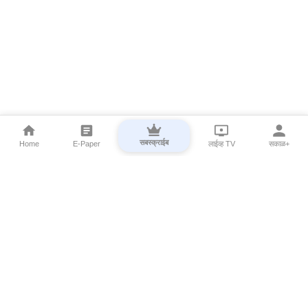
सबस्क्राईब
Home
E-Paper
लाईव्ह TV
सकाळ+