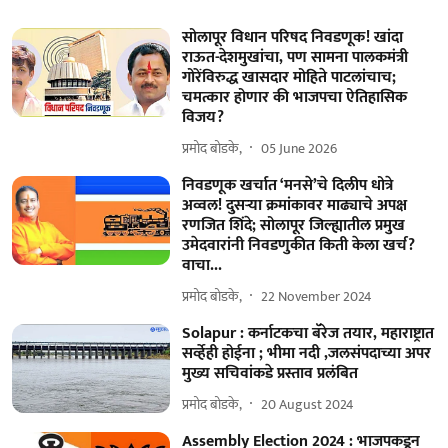
सोलापूर विधान परिषद निवडणूक! खांदा
राऊत-देशमुखांचा, पण सामना पालकमंत्री
गोरेंविरुद्ध खासदार मोहिते पाटलांचाच;
चमत्कार होणार की भाजपचा ऐतिहासिक
विजय?
प्रमोद बोडके,
05 June 2026
निवडणूक खर्चात ‘मनसे’चे दिलीप धोत्रे
अव्वल! दुसऱ्या क्रमांकावर माढ्याचे अपक्ष
रणजित शिंदे; सोलापूर जिल्ह्यातील प्रमुख
उमेदवारांनी निवडणुकीत किती केला खर्च?
वाचा...
प्रमोद बोडके,
22 November 2024
Solapur : कर्नाटकचा बॅरेज तयार, महाराष्ट्रात
सर्व्हेही होईना ; भीमा नदी ,जलसंपदाच्या अपर
मुख्य सचिवांकडे प्रस्ताव प्रलंबित
प्रमोद बोडके,
20 August 2024
Assembly Election 2024 : भाजपकडून