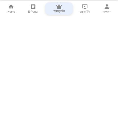
सबस्क्राईब
Home
E-Paper
लाईव्ह TV
सकाळ+
⌄
Marathi News
⌄
About Esakal
⌄
Digital Products
⌄
Sakal Programs