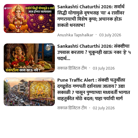
Sankashti Chaturthi 2026: सर्वार्थ
सिद्धी योगामुळे वृषभसह 'या' 4 राशींवर
गणरायाची विशेष कृपा; अचानक होऊ
शकतो धनलाभ!
Anushka Tapshalkar
03 July 2026
Sankashti Chaturthi 2026: संकष्टीचा
उपवास करताय ? चुकूनही खाऊ नका 'हे' ५
पदार्थ...
सकाळ डिजिटल टीम
03 July 2026
Pune Traffic Alert : संकष्टी चतुर्थीला
दगडूशेठ गणपती दर्शनाला जाताय? उद्या
सकाळी 7 पासून पुण्याच्या मध्यवर्ती भागात
वाहतुकीत मोठे बदल; पाहा पर्यायी मार्ग
सकाळ डिजिटल टीम
02 July 2026