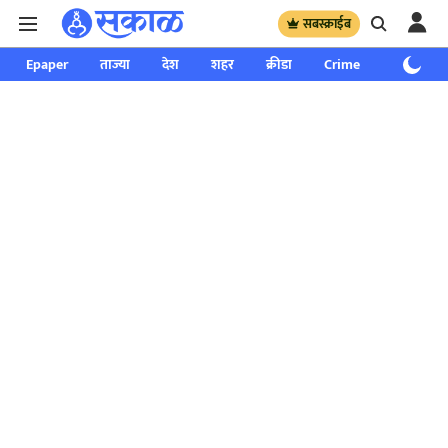
सबस्क्राईब
Epaper
ताज्या
देश
शहर
क्रीडा
Crime
साप्ताहिक