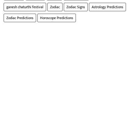
ganesh chaturthi festival
Zodiac
Zodiac Signs
Astrology Predictions
Zodiac Predictions
Horoscope Predictions