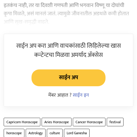
इतकंच नाही, तर या दिवशी गणपती आणि भगवान विष्णू या दोघांची
कृपा मिळते, असं मानलं जातं. त्यामुळे जीवनातील अडथळे कमी होतात
आणि सुख-समृद्धी वाढते.
साईन अप करा आणि वाचकांसाठी लिहिलेल्या खास
कन्टेन्टचा मिळवा अमर्याद ॲक्सेस
साईन अप
मेंबर आहात ?
साईन इन
Capricorn Horoscope
Aries Horoscope
Cancer Horoscope
festival
horoscope
Astrology
culture
Lord Ganesha