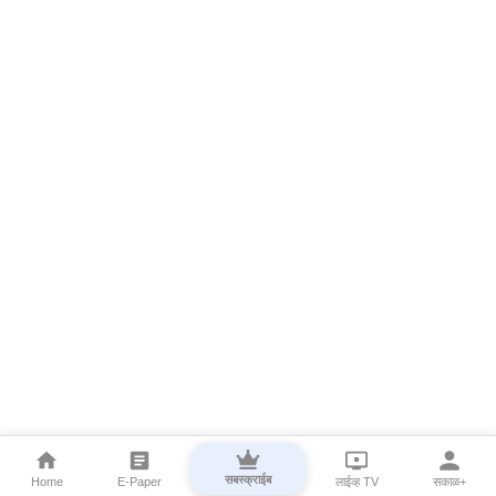
सबस्क्राईब
Home
E-Paper
लाईव्ह TV
सकाळ+