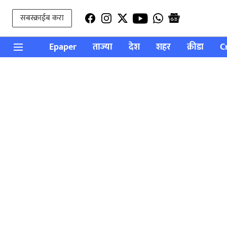
सबस्क्राईब करा
Epaper
ताज्या
देश
शहर
क्रीडा
C