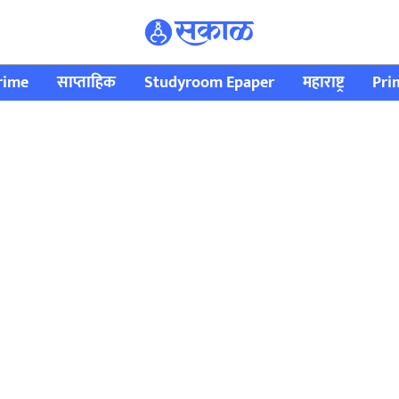
rime
साप्ताहिक
Studyroom Epaper
महाराष्ट्र
Pri