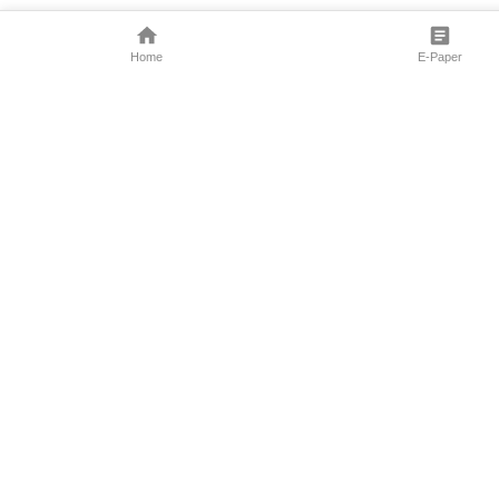
Home
E-Paper
Follow Us
Marathi News
Maharashtra N
Entertainment 
Sports News