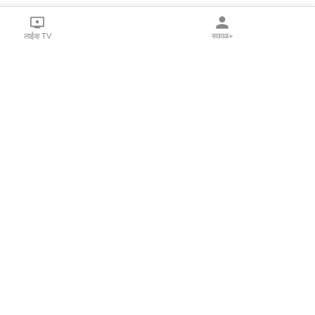
लाईव्ह TV
सकाळ+
l Programs
Print Products
Sakal Saptahik
hka
Family Doctor
 Crowdfunding
Sakal Publications