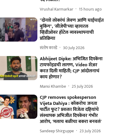
Vrushal Karmarkar
15 hours ago
"दोनशे लोकांचं जेवण आणि घाईघाईत
बुकिंग", 'सीजेपी'च्या व्हायरल
व्हिडीओवर हॉटेल व्यवस्थापनाची
प्रतिक्रिया
संतोष कानडे
30 July 2026
Abhijeet Dipke: अभिजित दिपकेंना
टायफॉइडची लागण, Video शेअर
करत दिली माहिती; CJP आंदोलनाचं
काय होणार?
Mansi Khambe
25 July 2026
CJP removes spokesperson
Vijeta Dahiya : कॉकरोच जनता
पार्टीत फूट? प्रवक्ता विजेता दहियांचे
संस्थापक अभिजीत दिपकेंवर गंभीर
आरोप, 'मलाच बळीचा बकरा बनवलं'
Sandeep Shirguppe
23 July 2026