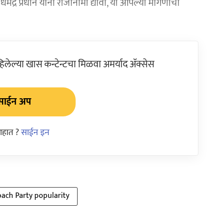
मेंद्र प्रधान यांनी राजीनामा द्यावा, या आपल्या मागणीचा
ेल्या खास कन्टेन्टचा मिळवा अमर्याद ॲक्सेस
साईन अप
आहात ?
साईन इन
ach Party popularity