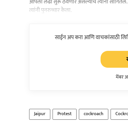
आपला लढा सुरू ठेवणार असल्याचे त्यांनी सांगितले. धर्
त्यांनी पुनरुच्चार केला.
साईन अप करा आणि वाचकांसाठी लिहिल
मेंबर 
Jaipur
Protest
cockroach
Cockro