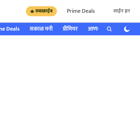
Prime Deals
साईन इन
सबस्क्राईब
me Deals
सकाळ मनी
प्रीमियर
आणखी
राशी भविष्य