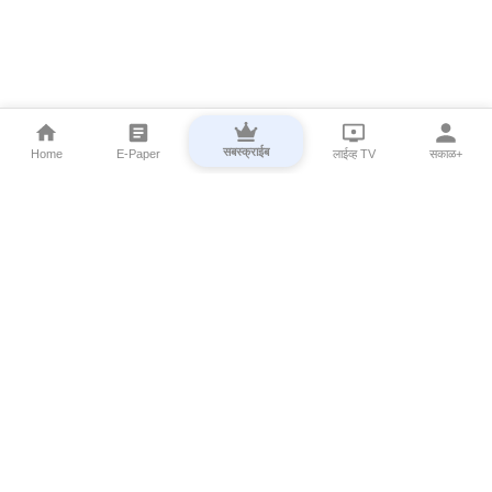
सबस्क्राईब
Home
E-Paper
लाईव्ह TV
सकाळ+
⌄
Marathi News
⌄
About Esakal
⌄
Digital Products