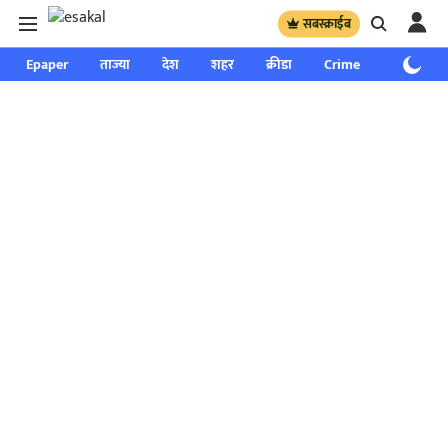
सबस्क्राईब
Epaper
ताज्या
देश
शहर
क्रीडा
Crime
साप्ताहिक