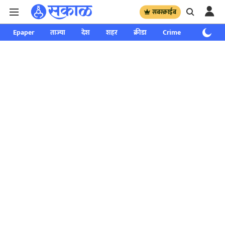
सबस्क्राईब
Epaper
ताज्या
देश
शहर
क्रीडा
Crime
साप्ताहिक