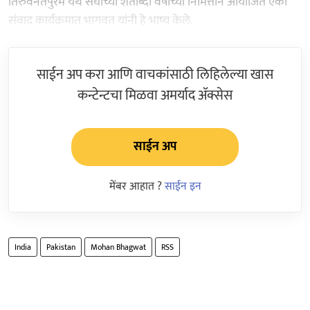
तिरुवनंतपुरम येथे संघाच्या शताब्दी वर्षाच्या निमित्ताने आयोजित एका
संवाद कार्यक्रमात भागवत यांनी हे भाष्य केले.
साईन अप करा आणि वाचकांसाठी लिहिलेल्या खास
कन्टेन्टचा मिळवा अमर्याद ॲक्सेस
साईन अप
मेंबर आहात ?
साईन इन
India
Pakistan
Mohan Bhagwat
RSS