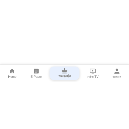
सबस्क्राईब
Home
E-Paper
लाईव्ह TV
सकाळ+