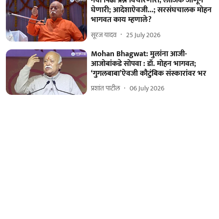
नवी पिढी प्रश्न विचारणारी, लॉजिक जाणून
घेणारी; आदेशाऐवजी...; सरसंघचालक मोहन
भागवत काय म्हणाले?
सूरज यादव
25 July 2026
Mohan Bhagwat: मुलांना आजी-
आजोबांकडे सोपवा : डॉ. मोहन भागवत;
‘गुगलबाबा’ऐवजी कौटुंबिक संस्कारांवर भर
प्रशांत पाटील
06 July 2026