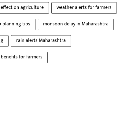
ffect on agriculture
weather alerts for farmers
 planning tips
monsoon delay in Maharashtra
ng
rain alerts Maharashtra
enefits for farmers