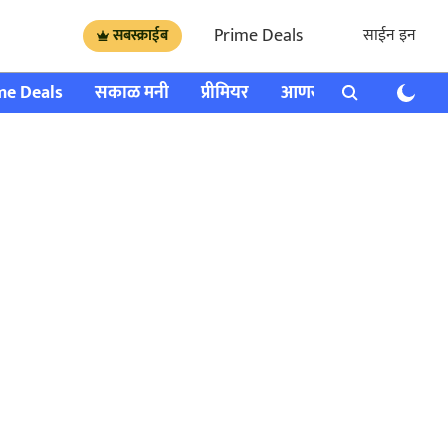
Prime Deals
साईन इन
सबस्क्राईब
me Deals
सकाळ मनी
प्रीमियर
आणखी
राशी भविष्य