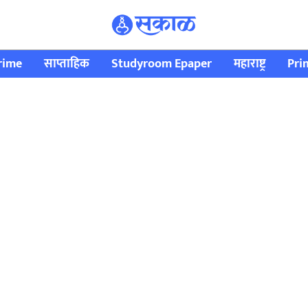
rime
साप्ताहिक
Studyroom Epaper
महाराष्ट्र
Pri