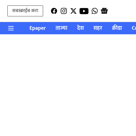
सबस्क्राईब करा
Epaper
ताज्या
देश
शहर
क्रीडा
C