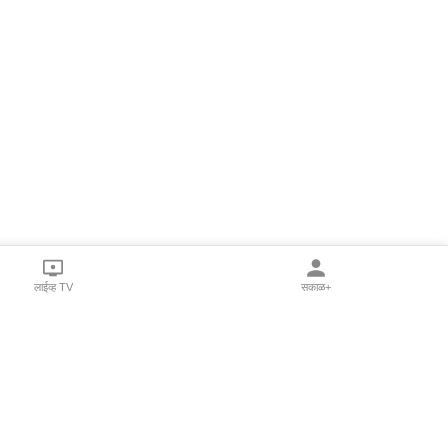
लाईव्ह TV
सकाळ+