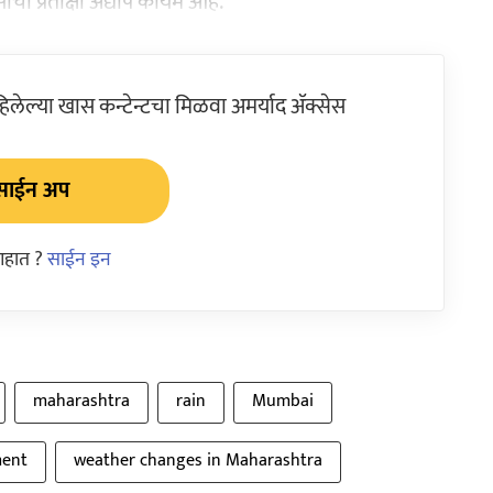
 प्रतीक्षा अद्याप कायम आहे.
ेल्या खास कन्टेन्टचा मिळवा अमर्याद ॲक्सेस
साईन अप
आहात ?
साईन इन
maharashtra
rain
Mumbai
ment
weather changes in Maharashtra