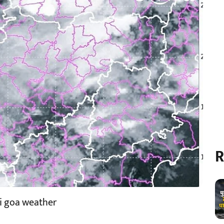
R
i goa weather