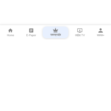
सबस्क्राईब
Home
E-Paper
लाईव्ह TV
सकाळ+
⌄
Marathi News