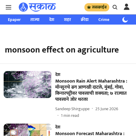
सबस्क्राईब
Epaper
ताज्या
देश
शहर
क्रीडा
Crime
साप्ताहिक
monsoon effect on agriculture
देश
Monsoon Rain Alert Maharashtra :
मॉन्सूनचे ढग आणखी दाटले, मुंबई, गोवा,
किनारपट्टीवर पावसाची शक्यता; ७ राज्यात
पावसाने जोर धरला
Sandeep Shirguppe
25 June 2026
1
min read
देश
Monsoon Forecast Maharashtra :