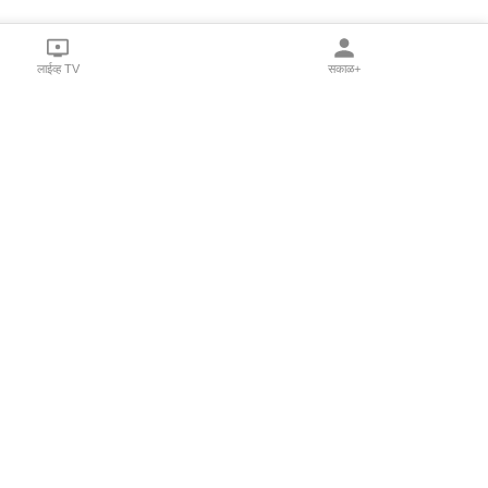
लाईव्ह TV
सकाळ+
l Programs
Print Products
Sakal Saptahik
hka
Family Doctor