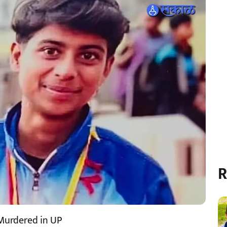
R
Murdered in UP