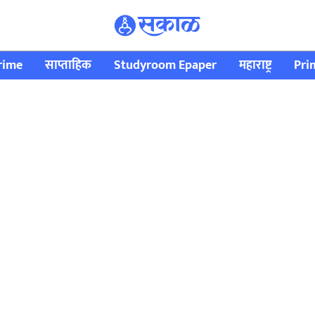
rime
साप्ताहिक
Studyroom Epaper
महाराष्ट्र
Pri