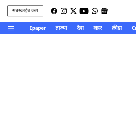
सबस्क्राईब करा
Epaper
ताज्या
देश
शहर
क्रीडा
C