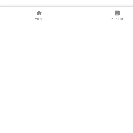
Home
E-Paper
Follow Us
Marathi News
Maharashtra N
Entertainment 