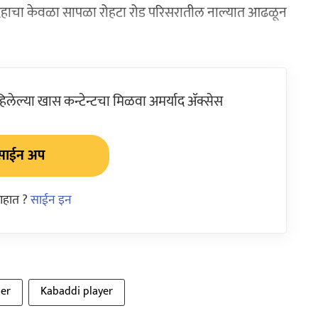
ा मृतदेहाचा केवळा सापळा रोहटा रोड परिसरातील नाल्यात आढळून
ेल्या खास कन्टेन्टचा मिळवा अमर्याद ॲक्सेस
साईन अप
आहात ?
साईन इन
er
Kabaddi player