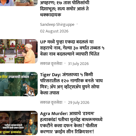
अपहरण; १७ तास पोलिसांची
दिशाभूल; सत्य समोर आलं ते
धक्कादायक
Sandeep Shirguppe
02 August 2026
UP मध्ये पुन्हा एकदा बदललं या
शहराचे नाव, गेल्या ३० वर्षांत तब्बल ५
वेळा नाव बदलल्याने व्यापारी चिंतेत
सकाळ वृत्तसेवा
31 July 2026
Tiger Day: जंगलाच्या ५ किमी
परिसरातील १२० नागरिक बनले 'वाघ
मित्र'; ॲप अन् व्हॉट्सॲप ग्रुपने सोपा
केला तपास
सकाळ वृत्तसेवा
29 July 2026
Agra Murder: आग्राचे 'दृश्यम'
हत्याकांड! पतीचा मृतदेह बाथरूममध्ये
एकटीने कसा दफन केला? पोलीस
करणार 'क्राईम सीन रिक्रिएशन'!