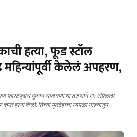
ुष्काची हत्या, फूड स्टॉल
महिन्यांपूर्वी केलेलं अपहरण,
फास्टफूडचं दुकान चालवणाऱ्या तरुणाने १५ एप्रिलला
वार करत हत्या केली. तिच्या मृतदेहाचा सापळा नाल्यातून