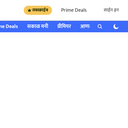
Prime Deals
साईन इन
सबस्क्राईब
me Deals
सकाळ मनी
प्रीमियर
आणखी
राशी भविष्य