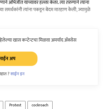
ने अभिजीत यांच्यावर हल्ला केला. त्या तरुणाने त्यांना
 समर्थकांनी त्यांना पकडून बेदम मारहाण केली, ज्यामुळे
ेल्या खास कन्टेन्टचा मिळवा अमर्याद ॲक्सेस
साईन अप
आहात ?
साईन इन
Protest
cockroach