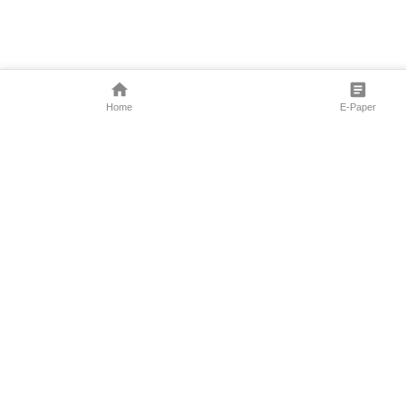
Home
E-Paper
Follow Us
Marathi News
Maharashtra N