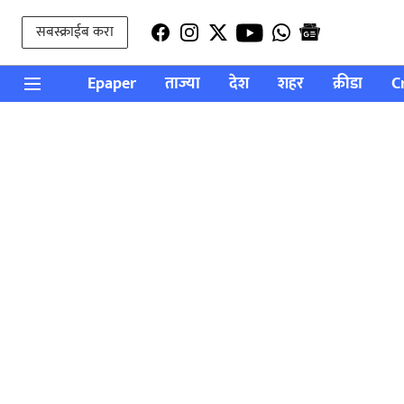
सबस्क्राईब करा
Epaper
ताज्या
देश
शहर
क्रीडा
C