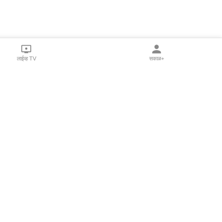
लाईव्ह TV
सकाळ+
l Programs
Print Products
Sakal Saptahik