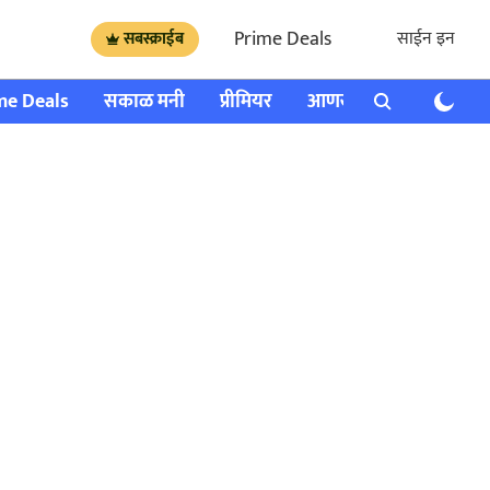
Prime Deals
साईन इन
सबस्क्राईब
me Deals
सकाळ मनी
प्रीमियर
आणखी
राशी भविष्य