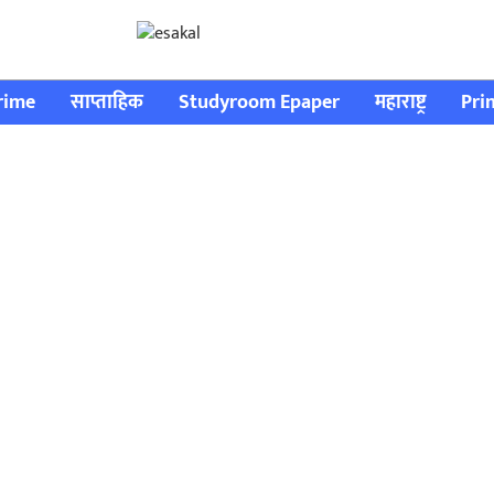
rime
साप्ताहिक
Studyroom Epaper
महाराष्ट्र
Pri