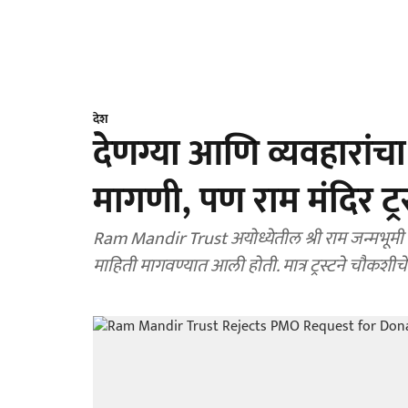
देश
देणग्या आणि व्यवहारांच
मागणी, पण राम मंदिर ट्
Ram Mandir Trust अयोध्येतील श्री राम जन्मभूमी मंदिर ट्रस्टकडे पंतप्रधान कार्यालयाने देणग्या आणि व्यवहारांची
माहिती मागवण्यात आली होती. मात्र ट्रस्टने चौकशी