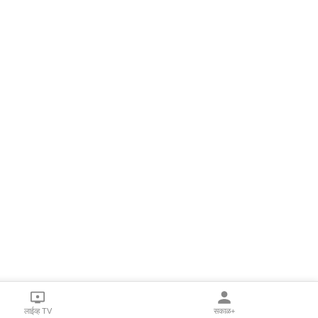
लाईव्ह TV
सकाळ+