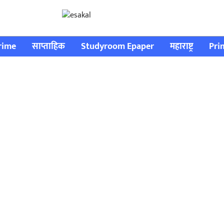
rime
साप्ताहिक
Studyroom Epaper
महाराष्ट्र
Pri