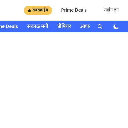
Prime Deals
साईन इन
सबस्क्राईब
me Deals
सकाळ मनी
प्रीमियर
आणखी
राशी भविष्य