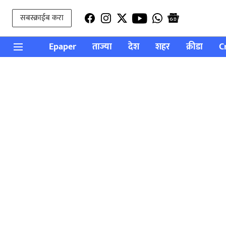
सबस्क्राईब करा
Epaper
ताज्या
देश
शहर
क्रीडा
C