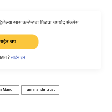
ेल्या खास कन्टेन्टचा मिळवा अमर्याद ॲक्सेस
साईन अप
आहात ?
साईन इन
m Mandir
ram mandir trust