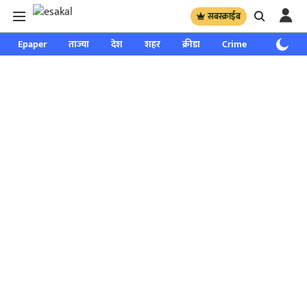
सबस्क्राईब
Epaper
ताज्या
देश
शहर
क्रीडा
Crime
साप्ताहिक