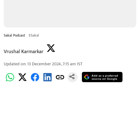
Sakal Podcast
ESakal
Vrushal Karmarkar
Updated on
:
13 December 2024, 7:15 am
IST
Add as a preferred
source on Google