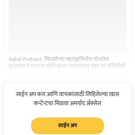
Sakal Podcast: सिडकोच्या महागृहनिर्माण योजनेस
मुदतवाढ ते एम एस धोनी बनला भारतातला नंबर वन सेलिब्रिटी
साईन अप करा आणि वाचकांसाठी लिहिलेल्या खास
कन्टेन्टचा मिळवा अमर्याद ॲक्सेस
साईन अप