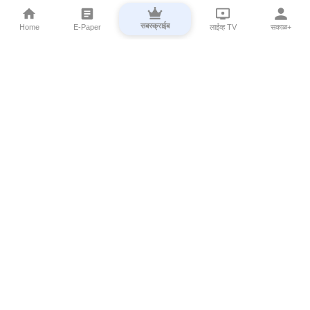
सबस्क्राईब
Home
E-Paper
लाईव्ह TV
सकाळ+
⌄
Marathi News
⌄
About Esakal
⌄
Digital Products
⌄
Sakal Programs
⌄
Print Products