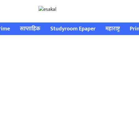
rime
साप्ताहिक
Studyroom Epaper
महाराष्ट्र
Pri