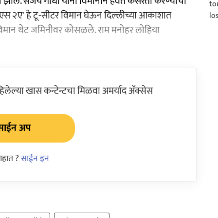
िधन झाले. संजय गांधी यांना विमानाने हवेत कसरती करण्याचा
स एस २ए' हे टू-सीटर विमान घेऊन दिल्लीच्या आकाशात
विमान थेट जमिनीवर कोसळले. राम मनोहर लोहिया
ेल्या खास कन्टेन्टचा मिळवा अमर्याद ॲक्सेस
साईन अप
आहात ?
साईन इन