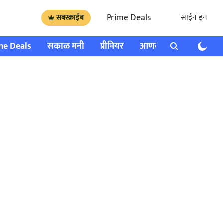
Prime Deals
साईन इन
सबस्क्राईब
me Deals
सकाळ मनी
प्रीमियर
आणखी
राशी भविष्य