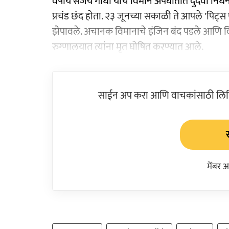
वर्षीय संजय गांधी यांचे विमान अपघातात दुर्दैवी न
प्रचंड छंद होता. २३ जूनच्या सकाळी ते आपले 'पिट्
झेपावले. अचानक विमानाचे इंजिन बंद पडले आणि 
रुग्णालयात त्यांना मृत घोषित करण्यात आले.
साईन अप करा आणि वाचकांसाठी लिहिल
मेंबर 