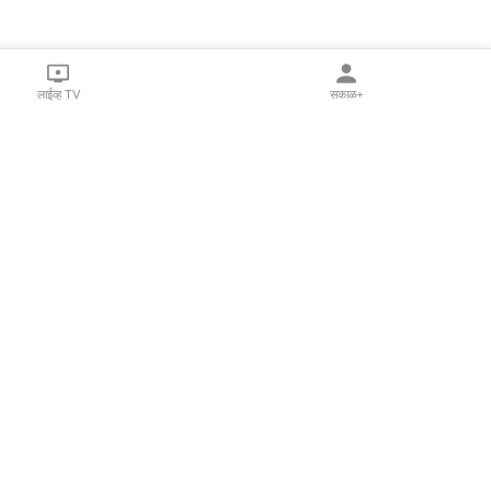
लाईव्ह TV
सकाळ+
l Programs
Print Products
Sakal Saptahik
hka
Family Doctor