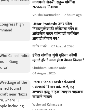
कायमची नोकरी, राहुल गांधींचा
सरकारवर निशाणा
Vrushal Karmarkar
2 hours ago
Uttar Pradesh: उत्तर प्रदेश
निवडणुकीसाठी काँग्रेसचा प्लॅन B!
अखिलेश यादव यांच्याशी चर्चेनंतर
आघाडी होणार का?
संतोष कानडे
07 August 2026
इंदिरा गांधींना 'गुंगी गुडिया' कोणी
म्हटलं होतं? काय होता नेमका किस्सा?
Shubham Banubakode
04 August 2026
Peru Plane Crash : पेरूमध्ये
पर्यटकांचे विमान कोसळले, १३
जणांचा मृत्यू; नाझ्का लाइन्स पाहताना
काळाने गाठले
Yashwant Kshirsagar
02 August 2026