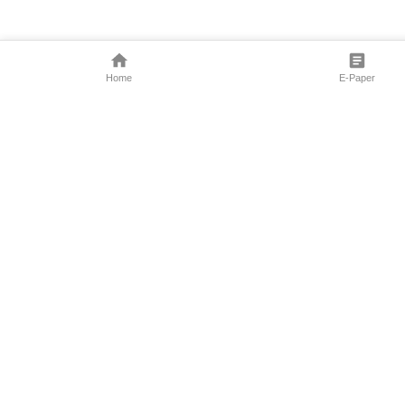
Home
E-Paper
Follow Us
Marathi News
Maharashtra N
Entertainment 