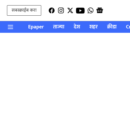
सबस्क्राईब करा
Epaper
ताज्या
देश
शहर
क्रीडा
C