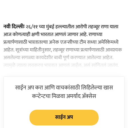
नवी दिल्लीः
२६/११ च्या मुंबई हल्ल्यातील आरोपी तहव्वूर राणा याला
आज कोणत्याही क्षणी भारतात आणलं जाणार आहे. राणाच्या
प्रत्यार्पणासाठी भारतातल्या अनेक एजन्सीच्या टीम सध्या अमेरिकेमध्ये
आहेत. सूत्रांच्या माहितीनुसार, तहव्वूर राणाच्या प्रत्यार्पणासाठी आवश्यक
असलेल्या सगळ्या कायदेशीर बाबी पूर्ण करण्यात आलेल्या आहेत.
त्यामुळे त्याला लवकरच भारतात आणलं जाईल, असं सांगितलं जातंय.
साईन अप करा आणि वाचकांसाठी लिहिलेल्या खास
कन्टेन्टचा मिळवा अमर्याद ॲक्सेस
साईन अप