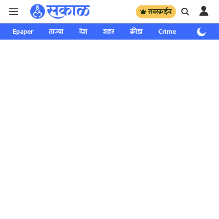
सबस्क्राईब
Epaper
ताज्या
देश
शहर
क्रीडा
Crime
साप्ताहिक