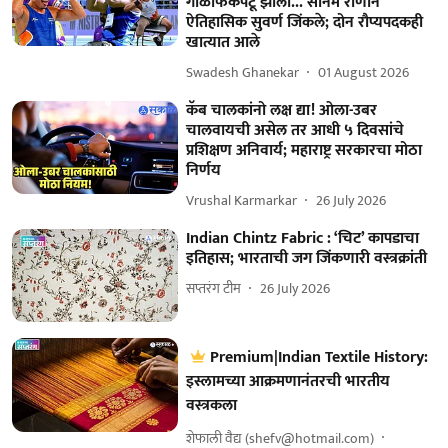
गोळाफेकपटू झाला... सोनम राणाने
ऐतिहासिक सुवर्ण जिंकले; दोन रौप्यपदकही
खात्यात आले
Swadesh Ghanekar
01 August 2026
कॅब चालकांनो लक्ष द्या! ओला-उबर
चालवायची असेल तर आधी ५ दिवसांचे
प्रशिक्षण अनिवार्य; महाराष्ट्र सरकारचा मोठा
निर्णय
Vrushal Karmarkar
26 July 2026
Indian Chintz Fabric : ‘चिट’ कापडाचा
इतिहास; भारताची जग जिंकणारी वस्त्रक्रांती
सप्तरंग टीम
26 July 2026
Premium|Indian Textile History:
इस्लामच्या आक्रमणानंतरची भारतीय
वस्त्रकला
शेफाली वैद्य (shefv@hotmail.com)