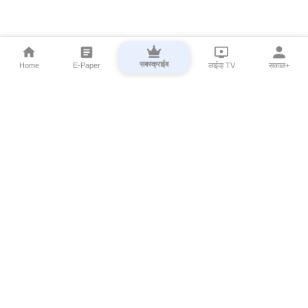
सबस्क्राईब
Home
E-Paper
लाईव्ह TV
सकाळ+
⌄
Marathi News
⌄
About Esakal
⌄
Digital Products