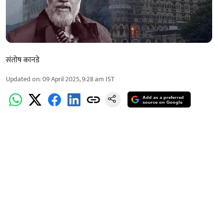
संतोष कानडे
Updated on
:
09 April 2025, 9:28 am
IST
Add as a preferred
source on Google