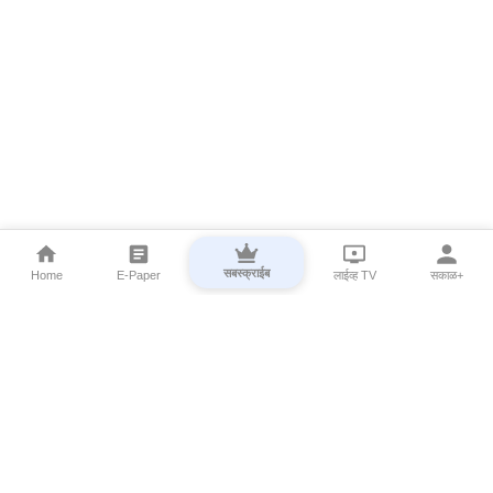
सबस्क्राईब
Home
E-Paper
लाईव्ह TV
सकाळ+