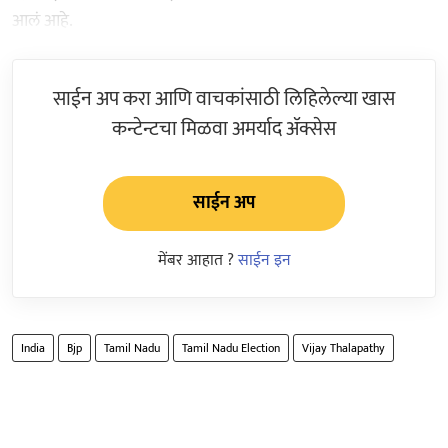
आलं आहे.
साईन अप करा आणि वाचकांसाठी लिहिलेल्या खास
कन्टेन्टचा मिळवा अमर्याद ॲक्सेस
साईन अप
मेंबर आहात ?
साईन इन
India
Bjp
Tamil Nadu
Tamil Nadu Election
Vijay Thalapathy