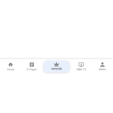
सबस्क्राईब
Home
E-Paper
लाईव्ह TV
सकाळ+