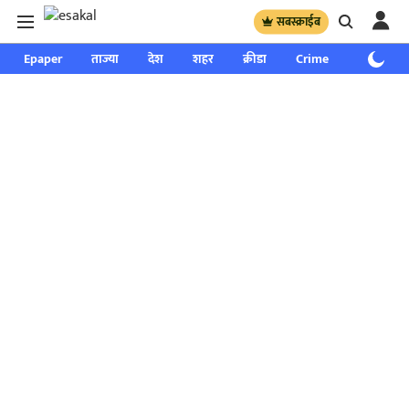
सबस्क्राईब
Epaper
ताज्या
देश
शहर
क्रीडा
Crime
साप्ताहिक