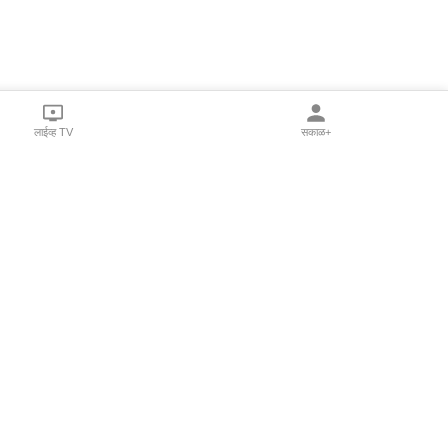
लाईव्ह TV
सकाळ+
l Programs
Print Products
Sakal Saptahik