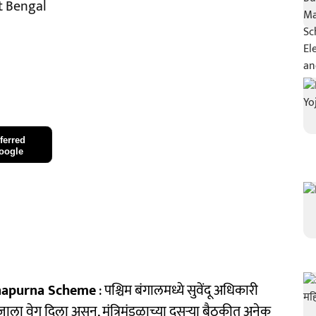
t Bengal
ferred
oogle
napurna Scheme
: पश्चिम बंगालमध्ये सुवेंदू अधिकारी
ा वेग दिला असून, मंत्रिमंडळाच्या दुसऱ्या बैठकीत अनेक