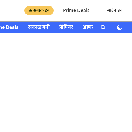
Prime Deals
साईन इन
सबस्क्राईब
me Deals
सकाळ मनी
प्रीमियर
आणखी
राशी भविष्य