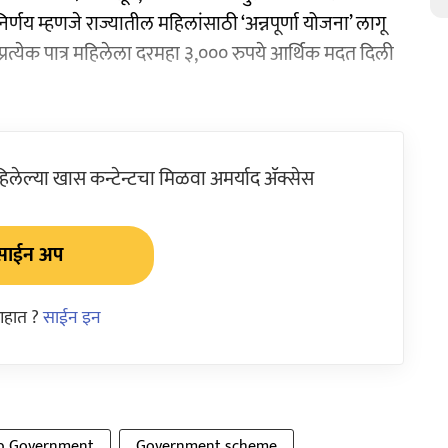
िर्णय म्हणजे राज्यातील महिलांसाठी ‘अन्नपूर्णा योजना’ लागू
प्रत्येक पात्र महिलेला दरमहा ३,००० रुपये आर्थिक मदत दिली
ेल्या खास कन्टेन्टचा मिळवा अमर्याद ॲक्सेस
साईन अप
आहात ?
साईन इन
p Government
Government scheme