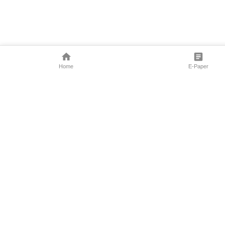
Home
E-Paper
Follow Us
Marathi News
Maharashtra N