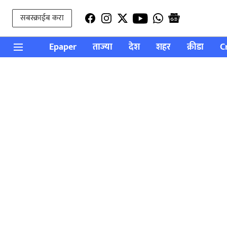
सबस्क्राईब करा
Epaper
ताज्या
देश
शहर
क्रीडा
C