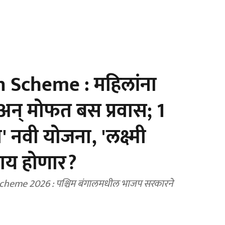
Scheme : महिलांना
न् मोफत बस प्रवास; 1
' नवी योजना, 'लक्ष्मी
े काय होणार?
eme 2026 : पश्चिम बंगालमधील भाजप सरकारने