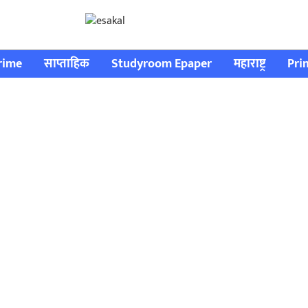
rime
साप्ताहिक
Studyroom Epaper
महाराष्ट्र
Pri