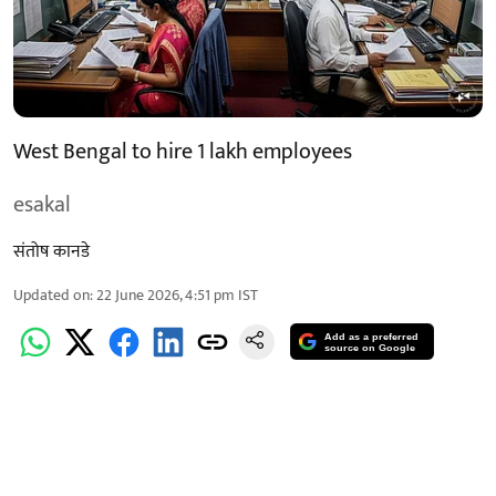
West Bengal to hire 1 lakh employees
esakal
संतोष कानडे
Updated on
:
22 June 2026, 4:51 pm
IST
Add as a preferred
source on Google