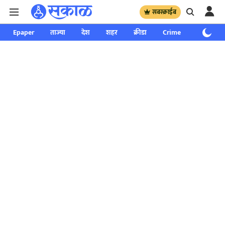
सबस्क्राईब
Epaper
ताज्या
देश
शहर
क्रीडा
Crime
साप्ताहिक