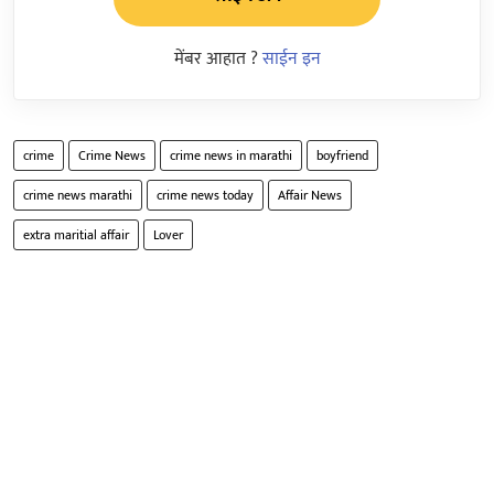
मेंबर आहात ?
साईन इन
crime
Crime News
crime news in marathi
boyfriend
crime news marathi
crime news today
Affair News
extra maritial affair
Lover