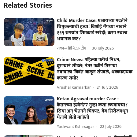
Related Stories
Child Murder Case: एआयच्या मदतीने
चिमुकल्याची हत्या! बिश्नोई गँगच्या नावाने
१९९ रुपयांत सिमकार्ड खरेदी; कसा रचला
भयानक कट?
सकाळ डिजिटल टीम
30 July 2026
Crime News: पहिल्या पतीचं निधन,
दुसऱ्यानं सोडलं; नंतर पत्नीनं तिसऱ्या
नवऱ्याला जिवंत जाळून संपवलं, धक्कादायक
कारण समोर
Vrushal Karmarkar
24 July 2026
Ketan Agrawal murder Case :
केतनच्या हत्येनंतर गुन्हा कसा लपवायचा?
सिया अन् चेतनने चित्रपट, वेब सिरीजमधून
घेतली होती माहिती
Yashwant Kshirsagar
22 July 2026