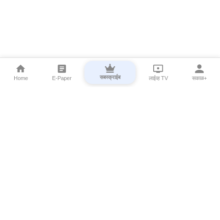
सबस्क्राईब
Home
E-Paper
लाईव्ह TV
सकाळ+
⌄
Marathi News
⌄
About Esakal