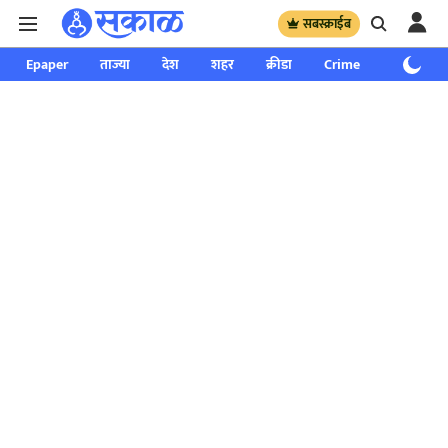
सबस्क्राईब
Epaper
ताज्या
देश
शहर
क्रीडा
Crime
साप्ताहिक