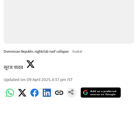
Dominican Republic nightclub roof collapse
Esakal
सूरज यादव
Updated on
:
09 April 2025, 4:57 pm
IST
Add as a preferred
source on Google