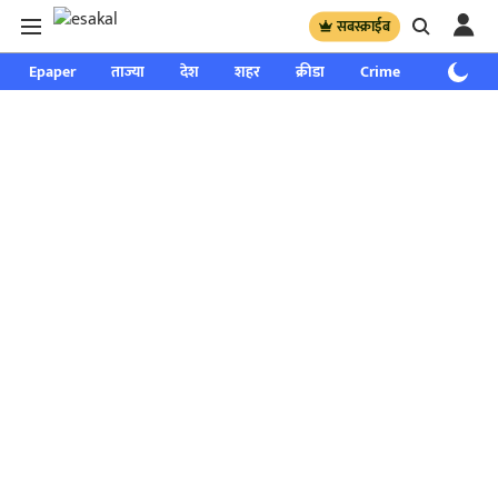
सबस्क्राईब
Epaper
ताज्या
देश
शहर
क्रीडा
Crime
साप्ताहिक