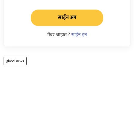
साईन अप
मेंबर आहात ?
साईन इन
global news