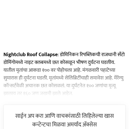
Nightclub Roof Collapse
: डोमिनिकन रिपब्लिकची राजधानी सँटो
डोमिंगोमध्ये नाइट क्लबमध्ये छत कोसळून भीषण दुर्घटना घडलीय.
यातील मृतांचा आकडा १०० वर पोहोचला आहे. मंगळवारी पहाटेच्या
सुमारास ही दुर्घटना घडली. मृतांमध्ये सेलिब्रिटींचाही समावेश आहे. मेरेंग्यु
कॉन्सर्टवेळी अचानक छत कोसळलं. या दुर्घटनेत १०० जणांचा मृत्यू
झालाय तर १६० जण जखमी झाले आहेत.
साईन अप करा आणि वाचकांसाठी लिहिलेल्या खास
कन्टेन्टचा मिळवा अमर्याद ॲक्सेस