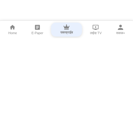
सबस्क्राईब
Home
E-Paper
लाईव्ह TV
सकाळ+
⌄
Marathi News
⌄
About Esakal
⌄
Digital Products
⌄
Sakal Programs