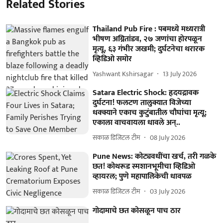
Related Stories
Thailand Pub Fire : पबमध्ये मध्यरात्री
भीषण अग्नितांडव, २७ जणांचा होरपळून
मृत्यू, ६३ गंभीर जखमी; दुर्घटनेचा थरारक
व्हिडिओ समोर
Yashwant Kshirsagar
13 July 2026
Satara Electric Shock: हृदयद्रावक
दुर्घटना! फलटण तालुक्यात विजेच्या
धक्क्याने एकाच कुटुंबातील चौघांचा मृत्यू;
एकाला वाचवायला धावले अन्..
सकाळ डिजिटल टीम
08 July 2026
Pune News: कोट्यवधींचा खर्च, तरी गळके
छत! कोथरूड स्मशानभूमीचा व्हिडिओ
व्हायरल; पुणे महापालिकेची धावपळ
सकाळ डिजिटल टीम
03 July 2026
गोदामाचे छत कोसळून पाच ठार