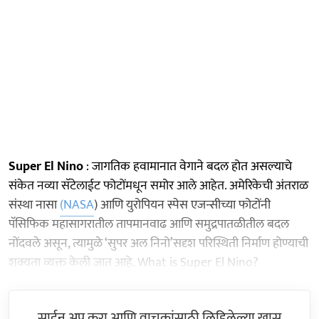
Super El Nino
: जागतिक हवामानात वेगाने बदल होत असल्याचे
संकेत नव्या सॅटेलाईट फोटोंमधून समोर आले आहेत. अमेरिकेची अंतराळ
संस्था नासा
(NASA
) आणि युरोपियन स्पेस एजन्सीच्या फोटोंनी
पॅसिफिक महासागरातील तापमानवाढ आणि समुद्रपातळीतील बदल
नोंदवले असून, त्यामुळे ‘सुपर अल निनो’सदृश परिस्थिती निर्माण होण्याची
शक्यता व्यक्त केली जात आहे. What is Super El Nino?
साईन अप करा आणि वाचकांसाठी लिहिलेल्या खास