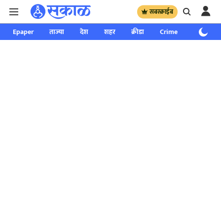
सबस्क्राईब
Epaper
ताज्या
देश
शहर
क्रीडा
Crime
साप्ताहिक