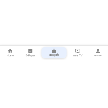
सबस्क्राईब
Home
E-Paper
लाईव्ह TV
सकाळ+
⌄
Marathi News