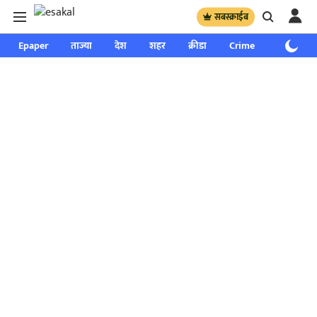
सबस्क्राईब
Epaper
ताज्या
देश
शहर
क्रीडा
Crime
साप्ताहिक