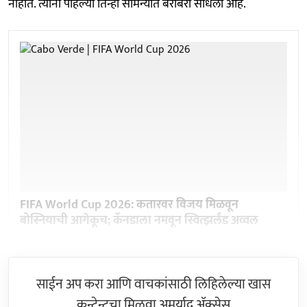
नाहीत. त्यांनी पहिल्या तिन्ही सामन्यात बरोबरी साधली आहे.
FIFA World Cup 2026: कतारवर विजय मिळवून
बोस्नियाची आगेकूच; कॅनडाला नमवून स्वित्झर्लंड अव्वल
साईन अप करा आणि वाचकांसाठी लिहिलेल्या खास
कन्टेन्टचा मिळवा अमर्याद ॲक्सेस