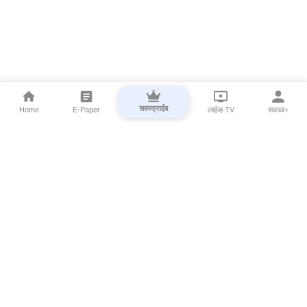
सबस्क्राईब
Home
E-Paper
लाईव्ह TV
सकाळ+
⌄
Marathi News
⌄
About Esakal
⌄
Digital Products