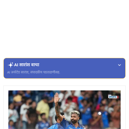
AI सारांश वाचा
AI जनरेटेड सारांश, संपादकीय पडताळणीसह.