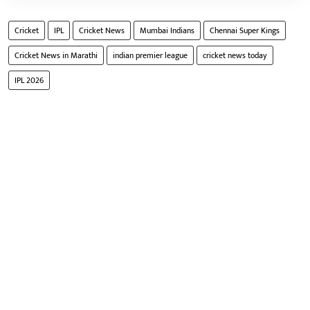
Cricket
IPL
Cricket News
Mumbai Indians
Chennai Super Kings
Cricket News in Marathi
indian premier league
cricket news today
IPL 2026