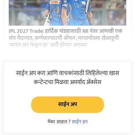
IPL 2027 Trade: हार्दिक पांड्यासाठी RR नंतर आणखी एक
संघ मैदानात, कर्णधारपदाची ऑफर; मराठमोळ्या खेळाडूची
'वापरा अन् फेकून द्या' अशी होणार अवस्था
साईन अप करा आणि वाचकांसाठी लिहिलेल्या खास
कन्टेन्टचा मिळवा अमर्याद ॲक्सेस
साईन अप
मेंबर आहात ?
साईन इन