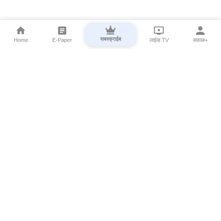
सबस्क्राईब
Home
E-Paper
लाईव्ह TV
सकाळ+
⌄
Marathi News
⌄
About Esakal
⌄
Digital Products
⌄
Sakal Programs