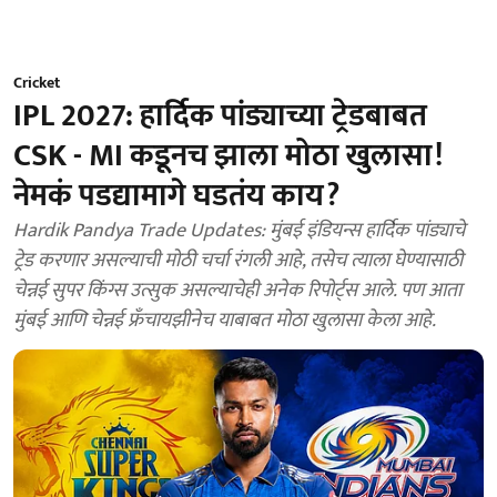
Cricket
IPL 2027: हार्दिक पांड्याच्या ट्रेडबाबत
CSK - MI कडूनच झाला मोठा खुलासा!
नेमकं पडद्यामागे घडतंय काय?
Hardik Pandya Trade Updates: मुंबई इंडियन्स हार्दिक पांड्याचे
ट्रेड करणार असल्याची मोठी चर्चा रंगली आहे, तसेच त्याला घेण्यासाठी
चेन्नई सुपर किंग्स उत्सुक असल्याचेही अनेक रिपोर्ट्स आले. पण आता
मुंबई आणि चेन्नई फ्रँचायझीनेच याबाबत मोठा खुलासा केला आहे.