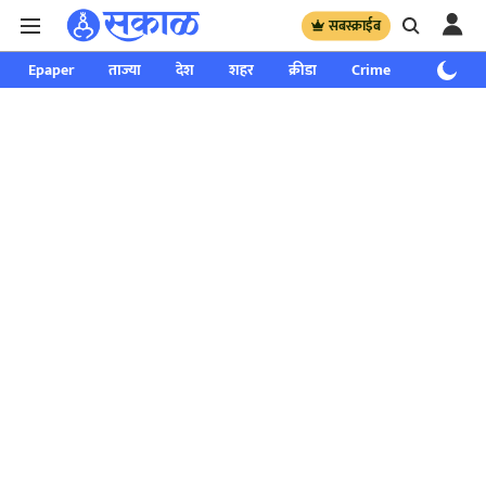
सबस्क्राईब
Epaper
ताज्या
देश
शहर
क्रीडा
Crime
साप्ताहिक