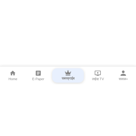
सबस्क्राईब
Home
E-Paper
लाईव्ह TV
सकाळ+