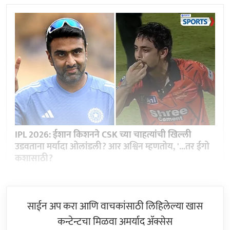
IPL 2026: ईशान किशनने CSK च्या चाहत्यांची खिल्ली
उडवताना मर्यादा ओलांडली? आर अश्विन म्हणतोय, '...तर ईगो
कशासाठी?
साईन अप करा आणि वाचकांसाठी लिहिलेल्या खास
कन्टेन्टचा मिळवा अमर्याद ॲक्सेस