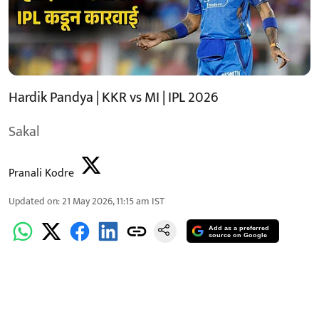
Hardik Pandya | KKR vs MI | IPL 2026
Sakal
Pranali Kodre
Updated on
:
21 May 2026, 11:15 am
IST
Add as a preferred
source on Google