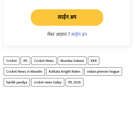
साईन अप
मेंबर आहात ?
साईन इन
Cricket
IPL
Cricket News
Mumbai Indians
KKR
Cricket News in Marathi
Kolkata Knight Riders
indian premier league
hardik pandya
cricket news today
IPL 2026