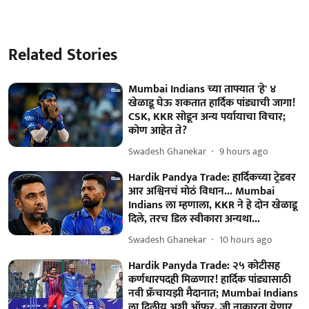
Related Stories
Mumbai Indians च्या ताफ्यात 'हे' ४
खेळाडू घेऊ शकतात हार्दिक पांड्याची जागा!
CSK, KKR सोडून अन्य पर्यायाचा विचार;
कोण आहेत ते?
Swadesh Ghanekar
9 hours ago
Hardik Pandya Trade: हार्दिकच्या ट्रेडवर
आर अश्विनचं मोठं विधान... Mumbai
Indians ला म्हणाला, KKR ने हे दोन खेळाडू
दिले, तरच डिल स्वीकारा अन्यथा...
Swadesh Ghanekar
10 hours ago
Hardik Panyda Trade: २५ कोटीसह
कर्णधारपदही मिळणार! हार्दिक पांड्यासाठी
नवी फ्रँचायझी मैदानात; Mumbai Indians
ला दिलीय अशी ऑफर, जी नाकारता येणार