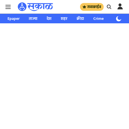
सबस्क्राईब
Epaper
ताज्या
देश
शहर
क्रीडा
Crime
साप्ताहिक