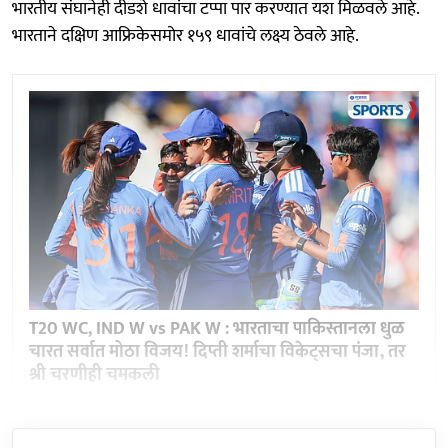
भारतीय संघानेही दीडशे धावांचा टप्पा पार करण्यात यश मिळवले आहे.
भारताने दक्षिण आफ्रिकेसमोर १५९ धावांचे लक्ष्य ठेवले आहे.
T20 WC, IND W vs PAK W : भारताचा पाकिस्तानला धुळ
चारत सर्वात मोठा विजय! दिप्ती शर्माचा विकेट्सचा पंजा, तर
श्री चरणीही चमकली