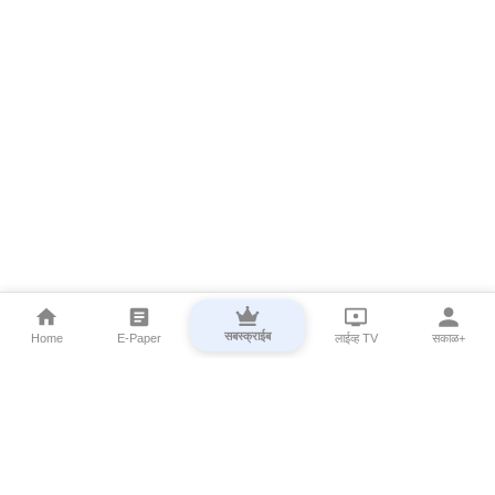
सबस्क्राईब
Home
E-Paper
लाईव्ह TV
सकाळ+