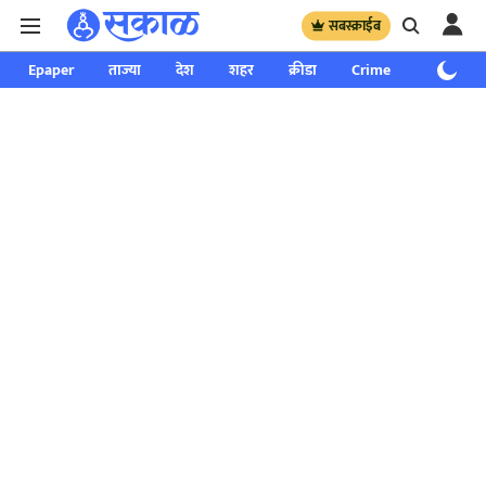
सबस्क्राईब
Epaper
ताज्या
देश
शहर
क्रीडा
Crime
साप्ताहिक