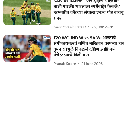
SAW vs BANW Live: दक्षिण आफ्रिकेने
बाजी मारली! भारताला स्पर्धेबाहेर फेकले?
हरमनप्रीत कौरच्या संघाला एकच गोष्ट वाचवू
शकते
Swadesh Ghanekar
28 June 2026
T20 WC, IND W vs SA W: भारताचे
सेमीफायनलचे गणित मारिझान कापच्या 'वन
वुमन शो'मुळे बिघडले! दक्षिण आफ्रिकने
मँचेस्टरमध्ये दिली मात
Pranali Kodre
21 June 2026