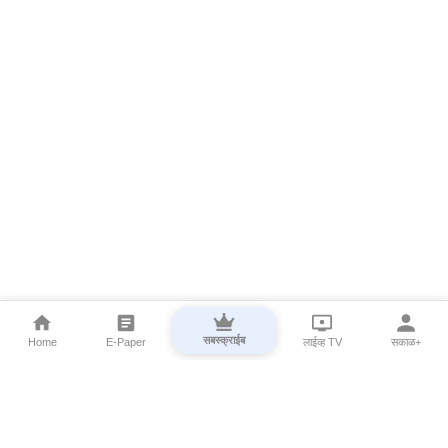
सबस्क्राईब
Home
E-Paper
लाईव्ह TV
सकाळ+