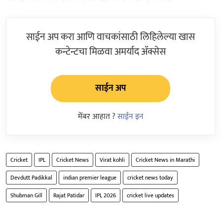
साईन अप करा आणि वाचकांसाठी लिहिलेल्या खास
कन्टेन्टचा मिळवा अमर्याद ॲक्सेस
साईन अप
मेंबर आहात ?
साईन इन
Cricket
IPL
Cricket News
Virat kohli
Cricket News in Marathi
Devdutt Padikkal
indian premier league
cricket news today
Shubman Gill
Rajat Patidar
IPL 2026
cricket live updates