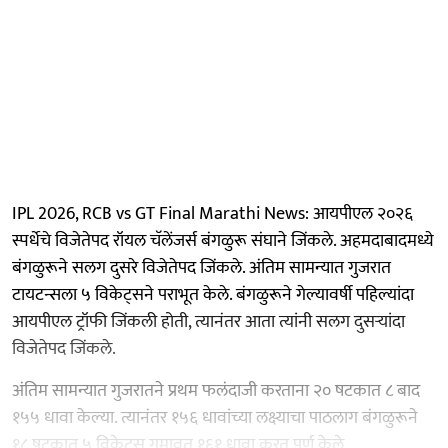
IPL 2026, RCB vs GT Final Marathi News: आयपीएल २०२६
स्पर्धेचे विजेतेपद रॉयल चॅलेंजर्स बंगळुरू संघाने जिंकले. अहमदाबादमध्ये
बंगळुरूने सलग दुसरे विजेतेपद जिंकले. अंतिम सामन्यात गुजरात
टायटन्सला ५ विकेट्सने पराभूत केले. बंगळुरूने गेल्यावर्षी पहिल्यांदा
आयपीएल ट्रॉफी जिंकली होती, त्यानंतर आता त्यांनी सलग दुसऱ्यांदा
विजेतेपद जिंकले.
अंतिम सामन्यात गुजरातने प्रथम फलंदाजी करताना २० षटकात ८ बाद
१५५ धावा केल्या. त्यानंतर १५६ धावांच्या लक्ष्याचा पाठलाग बंगळुरूने
१८ षटकात ५ विकेट्स गमावत १६१ धावा करत पूर्ण केले.