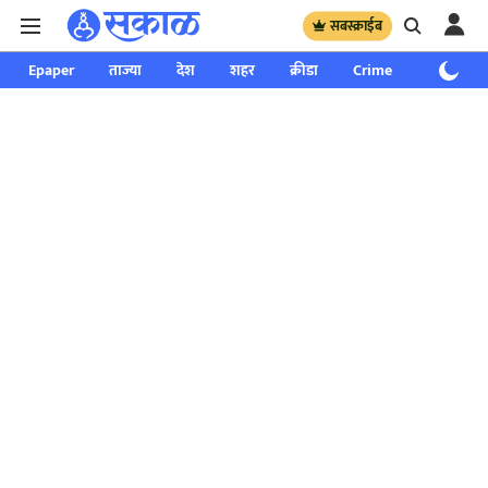
सबस्क्राईब
Epaper
ताज्या
देश
शहर
क्रीडा
Crime
साप्ताहिक