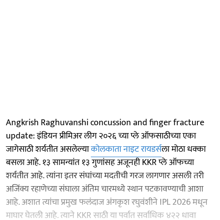
Angkrish Raghuvanshi concussion and finger fracture
update: इंडियन प्रीमिअर लीग २०२६ च्या प्ले ऑफसाठीच्या एका
जागेसाठी शर्यतीत असलेल्या
कोलकाता नाइट रायडर्स
ला मोठा धक्का
बसला आहे. १३ सामन्यांत १३ गुणांसह अजूनही KKR प्ले ऑफच्या
शर्यतीत आहे. त्यांना इतर संघांच्या मदतीची गरज लागणार असली तरी
अजिंक्य रहाणेच्या संघाला अंतिम चारमध्ये स्थान पटकावण्याची आशा
आहे. अशात त्यांचा प्रमुख फलंदाज अंगकृश रघुवंशीने IPL 2026 मधून
माघार घेतली आहे. त्याने KKR साठी या पर्वात सर्वाधिक ४२२ धावा