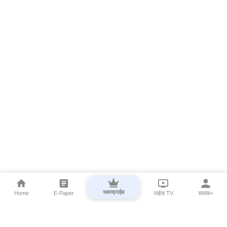
सबस्क्राईब
Home
E-Paper
लाईव्ह TV
सकाळ+