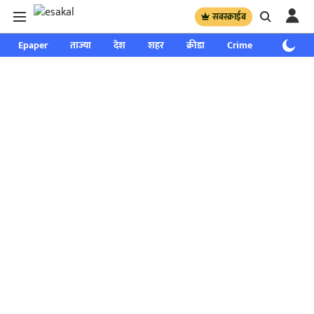
सबस्क्राईब
Epaper
ताज्या
देश
शहर
क्रीडा
Crime
साप्ताहिक