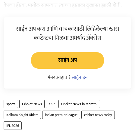
केल्या होत्या. मागील सामन्यात त्याच्या हाताला दुखापत झाली होती.
साईन अप करा आणि वाचकांसाठी लिहिलेल्या खास
कन्टेन्टचा मिळवा अमर्याद ॲक्सेस
साईन अप
मेंबर आहात ?
साईन इन
sports
Cricket News
KKR
Cricket News in Marathi
Kolkata Knight Riders
indian premier league
cricket news today
IPL 2026