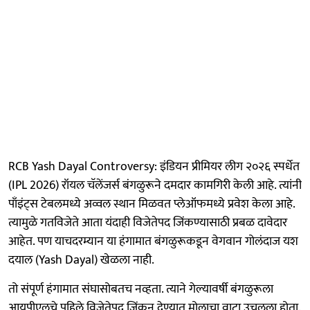
RCB Yash Dayal Controversy: इंडियन प्रीमियर लीग २०२६ स्पर्धेत
(IPL 2026) रॉयल चॅलेंजर्स बंगळुरूने दमदार कामगिरी केली आहे. त्यांनी
पाँइंट्स टेबलमध्ये अव्वल स्थान मिळवत प्लेऑफमध्ये प्रवेश केला आहे.
त्यामुळे गतविजेते आता यंदाही विजेतेपद जिंकण्यासाठी प्रबळ दावेदार
आहेत. पण याचदरम्यान या हंगामात बंगळुरूकडून वेगवान गोलंदाज यश
दयाल (Yash Dayal) खेळला नाही.
तो संपूर्ण हंगामात संघासोबतच नव्हता. त्याने गेल्यावर्षी बंगळुरूला
आयपीएलचे पहिले विजेतेपद जिंकून देण्यात मोलाचा वाटा उचलला होता.