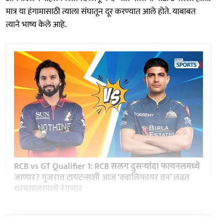
मात्र या हंगामासाठी त्याला संघातून दूर करण्यात आले होते. याबाबत
त्याने भाष्य केले आहे.
RCB vs GT Qualifier 1: RCB सलग दुसऱ्यांदा फायनलमध्ये
जाणार? गुजरात टायटन्सशी आज ‘क्वालिफायर वन’ लढत
धरमशालामध्ये रंगणार