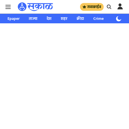
सबस्क्राईब
Epaper
ताज्या
देश
शहर
क्रीडा
Crime
साप्ताहिक