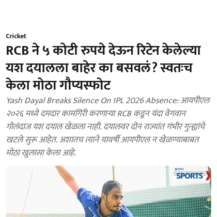
Cricket
RCB ने ५ कोटी रुपये देऊन रिटेन केलेल्या
यश दयालला बाहेर का बसवलं? स्वतःच
केला मोठा गौप्यस्फोट
Yash Dayal Breaks Silence On IPL 2026 Absence: आयपीएल
२०२६ मध्ये दमदार कामगिरी करणाऱ्या RCB कडून यंदा वेगवान
गोलंदाज यश दयाल खेळला नाही. दयालवर दोन राज्यांत गंभीर गुन्ह्यांचे
खटले सुरू आहेत. अशातच त्याने यावर्षी आयपीएल न खेळण्याबाबत
मोठा खुलासा केला आहे.