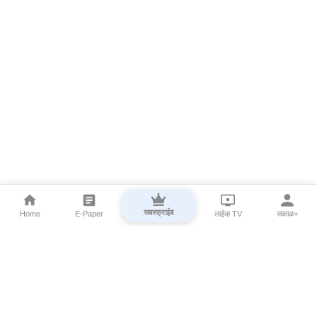
सबस्क्राईब
Home
E-Paper
लाईव्ह TV
सकाळ+