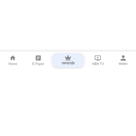
सबस्क्राईब
Home
E-Paper
लाईव्ह TV
सकाळ+
⌄
Marathi News