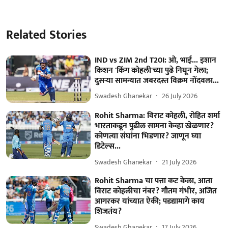
Related Stories
IND vs ZIM 2nd T20I: ओ, भाई... इशान
किशन 'किंग कोहली'च्या पुढे निघून गेला;
दुसऱ्या सामन्यात जबरदस्त विक्रम नोंदवला...
Swadesh Ghanekar
26 July 2026
Rohit Sharma: विराट कोहली, रोहित शर्मा
भारताकडून पुढील सामना केव्हा खेळणार?
कोणत्या संघांना भिडणार? जाणून घ्या
डिटेल्स...
Swadesh Ghanekar
21 July 2026
Rohit Sharma चा पत्ता कट केला, आता
विराट कोहलीचा नंबर? गौतम गंभीर, अजित
आगरकर यांच्यात ऐकी; पडद्यामागे काय
शिजतंय?
Swadesh Ghanekar
17 July 2026