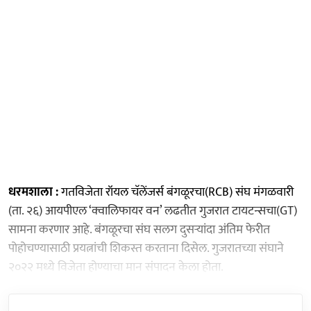
धरमशाला :
गतविजेता रॉयल चॅलेंजर्स बंगळूरचा(RCB) संघ मंगळवारी
(ता. २६) आयपीएल ‘क्वालिफायर वन’ लढतीत गुजरात टायटन्सचा(GT)
सामना करणार आहे. बंगळूरचा संघ सलग दुसऱ्यांदा अंतिम फेरीत
पोहोचण्यासाठी प्रयत्नांची शिकस्त करताना दिसेल. गुजरातच्या संघाने
२०२२ मध्ये विजेता होण्याचा मान संपादन केला होता.