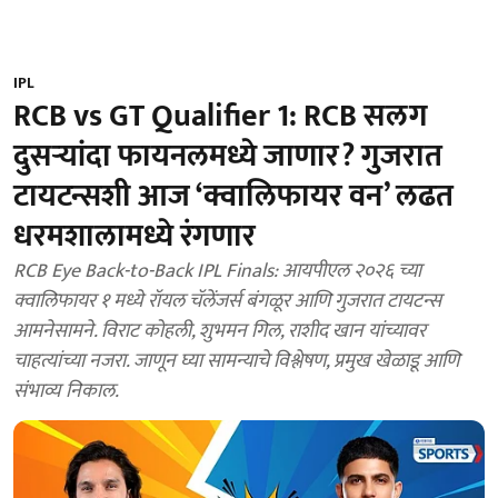
IPL
RCB vs GT Qualifier 1: RCB सलग
दुसऱ्यांदा फायनलमध्ये जाणार? गुजरात
टायटन्सशी आज ‘क्वालिफायर वन’ लढत
धरमशालामध्ये रंगणार
RCB Eye Back-to-Back IPL Finals: आयपीएल २०२६ च्या
क्वालिफायर १ मध्ये रॉयल चॅलेंजर्स बंगळूर आणि गुजरात टायटन्स
आमनेसामने. विराट कोहली, शुभमन गिल, राशीद खान यांच्यावर
चाहत्यांच्या नजरा. जाणून घ्या सामन्याचे विश्लेषण, प्रमुख खेळाडू आणि
संभाव्य निकाल.