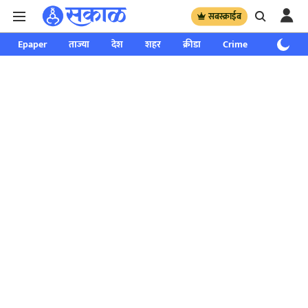
सबस्क्राईब
Epaper
ताज्या
देश
शहर
क्रीडा
Crime
साप्ताहिक