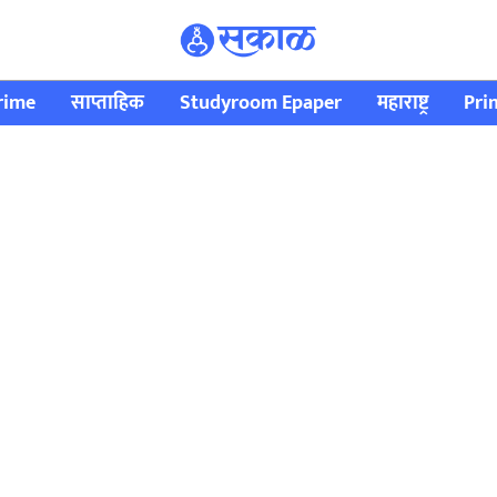
rime
साप्ताहिक
Studyroom Epaper
महाराष्ट्र
Pri