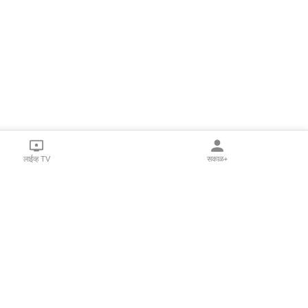
लाईव्ह TV
सकाळ+