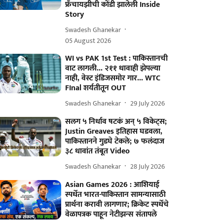
फ्रँचायझीची कोंडी झालेली Inside
Story
Swadesh Ghanekar
05 August 2026
WI vs PAK 1st Test : पाकिस्तानची
वाट लागली... २११ धावाही झेपल्या
नाही, वेस्ट इंडिजसमोर गार... WTC
FInal शर्यतीतून OUT
Swadesh Ghanekar
29 July 2026
सलग ५ निर्धाव षटकं अन् ५ विकेट्स;
Justin Greaves इतिहास घडवला,
पाकिस्तानने गुडघे टेकले; ७ फलंदाज
३८ धावांत तंबूत Video
Swadesh Ghanekar
28 July 2026
Asian Games 2026 : आशियाई
स्पर्धेत भारत-पाकिस्तान सामन्यासाठी
प्रार्थना करावी लागणार; क्रिकेट स्पर्धेचे
वेळापत्रक पाहून नेटीझन्स संतापले