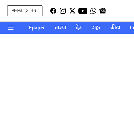
सबस्क्राईब करा
Epaper
ताज्या
देश
शहर
क्रीडा
C