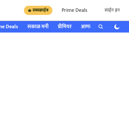
Prime Deals
साईन इन
सबस्क्राईब
me Deals
सकाळ मनी
प्रीमियर
आणखी
राशी भविष्य