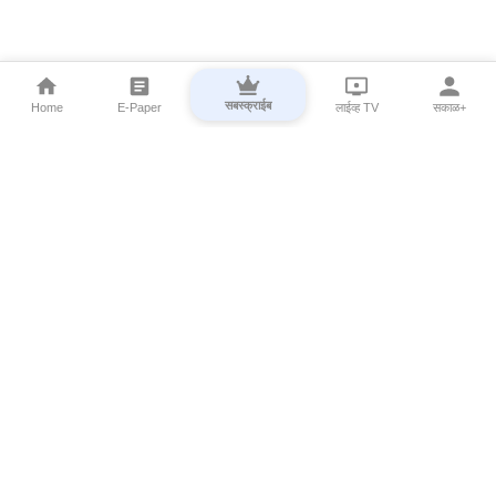
सबस्क्राईब
Home
E-Paper
लाईव्ह TV
सकाळ+
⌄
Marathi News
⌄
About Esakal
⌄
Digital Products